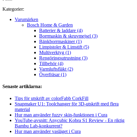
Kategorier:
Varumärken
Bosch Home & Garden
Batterier & laddare (4)
Borrmaskin & skruvmejsel (3)
Bänkborrmaskiner (1)
Limpistoler & Limstift (5)
Multiverktyg (1)
Rengöringsutrustning (3)
Tillbehör (4)
Varmluftsfläkt (2)
Överfräsar (1)
Senaste artiklarna:
Tips för utskrift av colorFabb CorkFill
Snapmaker U1: Toolchanger för 3D-utskrift med flera
material
Hur man använder fuzzy skin-funktionen i Cura
YouTube-avsnitt: Anycubic Kobra S1 Review - En riktig
Bambu Lab-konkurrent?
Hur man använder vasläget i Cura