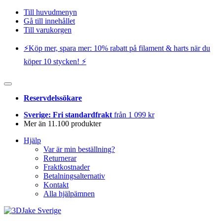
Till huvudmenyn
Gå till innehållet
Till varukorgen
⚡️Köp mer, spara mer: 10% rabatt på filament & harts när du
köper 10 stycken! ⚡️
Reservdelssökare
Sverige: Fri standardfrakt
från 1 099 kr
Mer än 11.100 produkter
Hjälp
Var är min beställning?
Returnerar
Fraktkostnader
Betalningsalternativ
Kontakt
Alla hjälpämnen