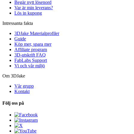
Begär nytt lösenord
Var är min leverans?
Lös in kupong
Intressanta fakta
3DJake Materialprofiler
Guide
Köp mer, spara mer
Affiliate program
3D-utskrift FAQ
FabLabs Support
Vi och vår miljö
Om 3DJake
Vår grupp
Kontakt
Följ oss på