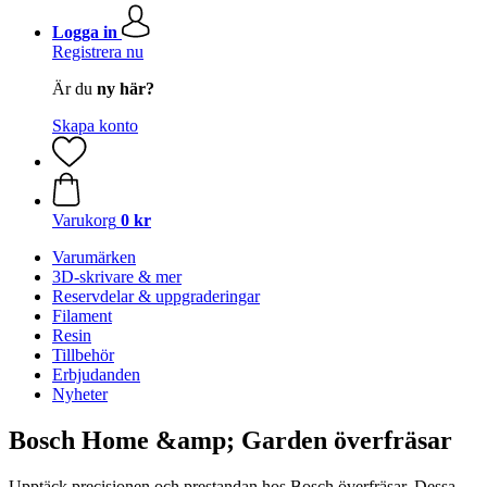
Logga in
Registrera nu
Är du
ny här?
Skapa konto
Varukorg
0 kr
Varumärken
3D-skrivare & mer
Reservdelar & uppgraderingar
Filament
Resin
Tillbehör
Erbjudanden
Nyheter
Bosch Home &amp; Garden överfräsar
Upptäck precisionen och prestandan hos Bosch överfräsar. Dessa