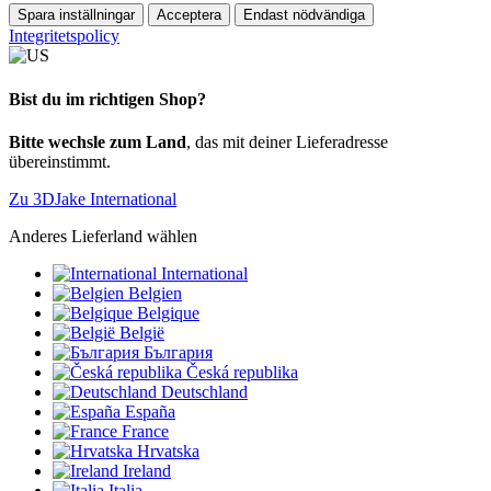
Spara inställningar
Acceptera
Endast nödvändiga
Integritetspolicy
Bist du im richtigen Shop?
Bitte wechsle zum Land
, das mit deiner Lieferadresse
übereinstimmt.
Zu 3DJake International
Anderes Lieferland wählen
International
Belgien
Belgique
België
България
Česká republika
Deutschland
España
France
Hrvatska
Ireland
Italia