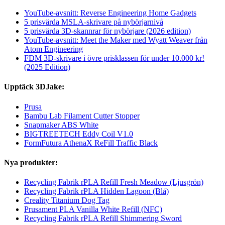
YouTube-avsnitt: Reverse Engineering Home Gadgets
5 prisvärda MSLA-skrivare på nybörjarnivå
5 prisvärda 3D-skannrar för nybörjare (2026 edition)
YouTube-avsnitt: Meet the Maker med Wyatt Weaver från
Atom Engineering
FDM 3D-skrivare i övre prisklassen för under 10.000 kr!
(2025 Edition)
Upptäck 3DJake:
Prusa
Bambu Lab Filament Cutter Stopper
Snapmaker ABS White
BIGTREETECH Eddy Coil V1.0
FormFutura AthenaX ReFill Traffic Black
Nya produkter:
Recycling Fabrik rPLA Refill Fresh Meadow (Ljusgrön)
Recycling Fabrik rPLA Hidden Lagoon (Blå)
Creality Titanium Dog Tag
Prusament PLA Vanilla White Refill (NFC)
Recycling Fabrik rPLA Refill Shimmering Sword