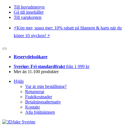
Till huvudmenyn
Gå till innehållet
Till varukorgen
⚡️Köp mer, spara mer: 10% rabatt på filament & harts när du
köper 10 stycken! ⚡️
Reservdelssökare
Sverige: Fri standardfrakt
från 1 099 kr
Mer än 11.100 produkter
Hjälp
Var är min beställning?
Returnerar
Fraktkostnader
Betalningsalternativ
Kontakt
Alla hjälpämnen