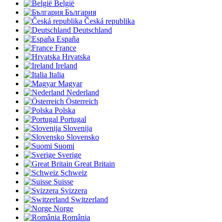
België
България
Česká republika
Deutschland
España
France
Hrvatska
Ireland
Italia
Magyar
Nederland
Österreich
Polska
Portugal
Slovenija
Slovensko
Suomi
Sverige
Great Britain
Schweiz
Suisse
Svizzera
Switzerland
Norge
România