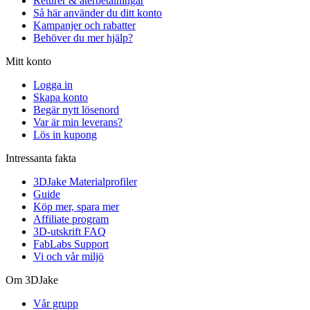
Returer & återbetalningar
Så här använder du ditt konto
Kampanjer och rabatter
Behöver du mer hjälp?
Mitt konto
Logga in
Skapa konto
Begär nytt lösenord
Var är min leverans?
Lös in kupong
Intressanta fakta
3DJake Materialprofiler
Guide
Köp mer, spara mer
Affiliate program
3D-utskrift FAQ
FabLabs Support
Vi och vår miljö
Om 3DJake
Vår grupp