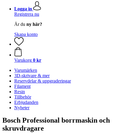
Logga in
Registrera nu
Är du
ny här?
Skapa konto
Varukorg
0 kr
Varumärken
3D-skrivare & mer
Reservdelar & uppgraderingar
Filament
Resin
Tillbehör
Erbjudanden
Nyheter
Bosch Professional borrmaskin och
skruvdragare