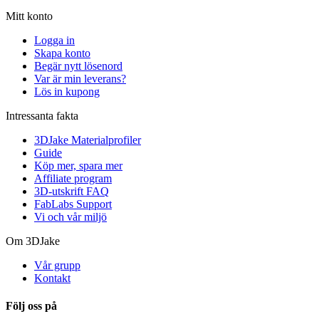
Mitt konto
Logga in
Skapa konto
Begär nytt lösenord
Var är min leverans?
Lös in kupong
Intressanta fakta
3DJake Materialprofiler
Guide
Köp mer, spara mer
Affiliate program
3D-utskrift FAQ
FabLabs Support
Vi och vår miljö
Om 3DJake
Vår grupp
Kontakt
Följ oss på