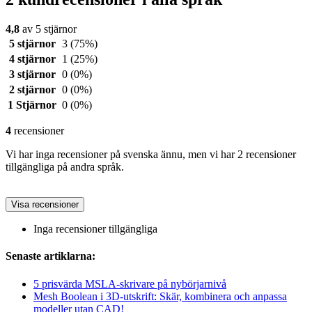
4,8
av 5 stjärnor
5 stjärnor
3
(75%)
4 stjärnor
1
(25%)
3 stjärnor
0
(0%)
2 stjärnor
0
(0%)
1 Stjärnor
0
(0%)
4
recensioner
Vi har inga recensioner på svenska ännu, men vi har 2 recensioner
tillgängliga på andra språk.
Visa recensioner
Inga recensioner tillgängliga
Senaste artiklarna:
5 prisvärda MSLA-skrivare på nybörjarnivå
Mesh Boolean i 3D-utskrift: Skär, kombinera och anpassa
modeller utan CAD!