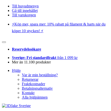
Till huvudmenyn
Gå till innehållet
Till varukorgen
⚡️Köp mer, spara mer: 10% rabatt på filament & harts när du
köper 10 stycken! ⚡️
Reservdelssökare
Sverige: Fri standardfrakt
från 1 099 kr
Mer än 11.100 produkter
Hjälp
Var är min beställning?
Returnerar
Fraktkostnader
Betalningsalternativ
Kontakt
Alla hjälpämnen