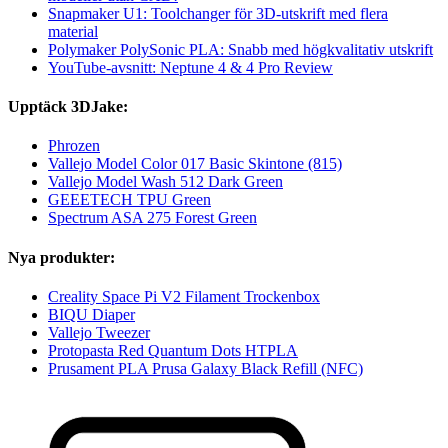
Snapmaker U1: Toolchanger för 3D-utskrift med flera
material
Polymaker PolySonic PLA: Snabb med högkvalitativ utskrift
YouTube-avsnitt: Neptune 4 & 4 Pro Review
Upptäck 3DJake:
Phrozen
Vallejo Model Color 017 Basic Skintone (815)
Vallejo Model Wash 512 Dark Green
GEEETECH TPU Green
Spectrum ASA 275 Forest Green
Nya produkter:
Creality Space Pi V2 Filament Trockenbox
BIQU Diaper
Vallejo Tweezer
Protopasta Red Quantum Dots HTPLA
Prusament PLA Prusa Galaxy Black Refill (NFC)