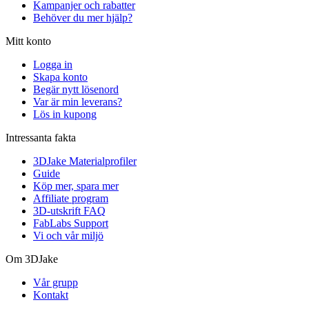
Kampanjer och rabatter
Behöver du mer hjälp?
Mitt konto
Logga in
Skapa konto
Begär nytt lösenord
Var är min leverans?
Lös in kupong
Intressanta fakta
3DJake Materialprofiler
Guide
Köp mer, spara mer
Affiliate program
3D-utskrift FAQ
FabLabs Support
Vi och vår miljö
Om 3DJake
Vår grupp
Kontakt