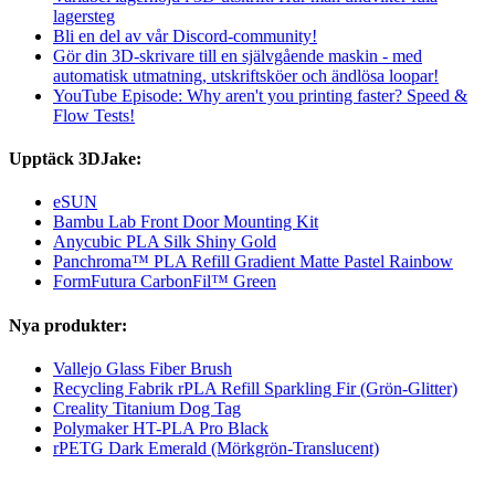
lagersteg
Bli en del av vår Discord-community!
Gör din 3D-skrivare till en självgående maskin - med
automatisk utmatning, utskriftsköer och ändlösa loopar!
YouTube Episode: Why aren't you printing faster? Speed &
Flow Tests!
Upptäck 3DJake:
eSUN
Bambu Lab Front Door Mounting Kit
Anycubic PLA Silk Shiny Gold
Panchroma™ PLA Refill Gradient Matte Pastel Rainbow
FormFutura CarbonFil™ Green
Nya produkter:
Vallejo Glass Fiber Brush
Recycling Fabrik rPLA Refill Sparkling Fir (Grön-Glitter)
Creality Titanium Dog Tag
Polymaker HT-PLA Pro Black
rPETG Dark Emerald (Mörkgrön-Translucent)