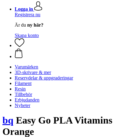
Logga in
Registrera nu
Är du
ny här?
Skapa konto
Varumärken
3D-skrivare & mer
Reservdelar & uppgraderingar
Filament
Resin
Tillbehör
Erbjudanden
Nyheter
bq
Easy Go PLA Vitamins
Orange