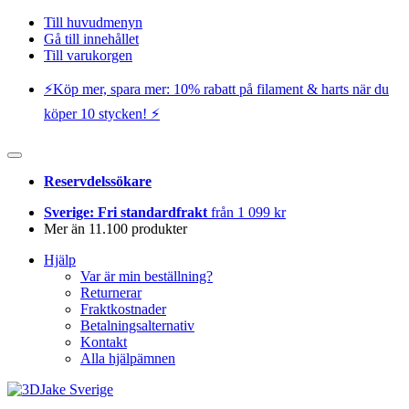
Till huvudmenyn
Gå till innehållet
Till varukorgen
⚡️Köp mer, spara mer: 10% rabatt på filament & harts när du
köper 10 stycken! ⚡️
Reservdelssökare
Sverige: Fri standardfrakt
från 1 099 kr
Mer än 11.100 produkter
Hjälp
Var är min beställning?
Returnerar
Fraktkostnader
Betalningsalternativ
Kontakt
Alla hjälpämnen