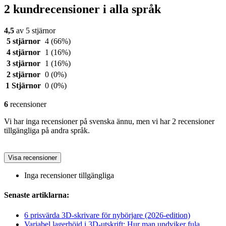
2 kundrecensioner i alla språk
4,5
av 5 stjärnor
5 stjärnor
4
(66%)
4 stjärnor
1
(16%)
3 stjärnor
1
(16%)
2 stjärnor
0
(0%)
1 Stjärnor
0
(0%)
6
recensioner
Vi har inga recensioner på svenska ännu, men vi har 2 recensioner
tillgängliga på andra språk.
Visa recensioner
Inga recensioner tillgängliga
Senaste artiklarna:
6 prisvärda 3D-skrivare för nybörjare (2026-edition)
Variabel lagerhöjd i 3D-utskrift: Hur man undviker fula