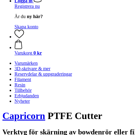
Logga in
Registrera nu
Är du
ny här?
Skapa konto
Varukorg
0 kr
Varumärken
3D-skrivare & mer
Reservdelar & uppgraderingar
Filament
Resin
Tillbehör
Erbjudanden
Nyheter
Capricorn
PTFE Cutter
Verktyg för skärning av bowdenrör eller f