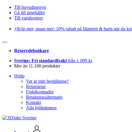
Till huvudmenyn
Gå till innehållet
Till varukorgen
⚡️Köp mer, spara mer: 10% rabatt på filament & harts när du kö
Reservdelssökare
Sverige: Fri standardfrakt
från 1 099 kr
Mer än 11.100 produkter
Hjälp
Var är min beställning?
Returnerar
Fraktkostnader
Betalningsalternativ
Kontakt
Alla hjälpämnen