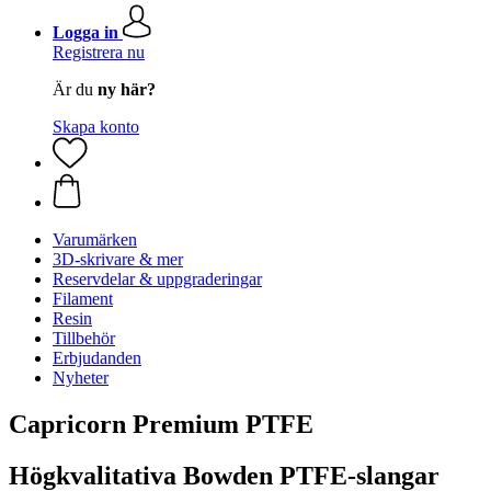
Logga in
Registrera nu
Är du
ny här?
Skapa konto
Varumärken
3D-skrivare & mer
Reservdelar & uppgraderingar
Filament
Resin
Tillbehör
Erbjudanden
Nyheter
Capricorn Premium PTFE
Högkvalitativa Bowden PTFE-slangar