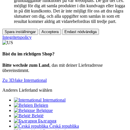
grundläggande funktioner på vår webbplats. De gör det t.ex.
möjligt för dig att samla produkter i din kundvagn eller logga
in på ditt kundkonto. Det är inte möjligt för oss att dra några
slutsatser om dig, och alla uppgifter som samlas in som ett
resultat kommer aldrig att vidarebefordras till tredje part.
Spara inställningar
Acceptera
Endast nödvändiga
Integritetspolicy
Bist du im richtigen Shop?
Bitte wechsle zum Land
, das mit deiner Lieferadresse
übereinstimmt.
Zu 3DJake International
Anderes Lieferland wählen
International
Belgien
Belgique
België
България
Česká republika