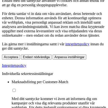
Endast med ditt samtycke använder vi cookies och annan teknik för
att ge dig en personlig shoppingupplevelse.
För detta samlar vi in data om våra användare, deras beteende och
enheter. Denna information används för att kontinuerligt optimera
vår webbplats, visa personligt anpassad reklam och innehåll samt
analysera användningsstatistik. Vi kan även matcha dina krypterade
uppgifter med externa leverantörer och visa erbjudanden via deras
onlinekanaler – men endast om du redan använder deras tjänster.
Läs gärna mer i inställningarna samt i vår
integritetspolicy
innan du
ger ditt samtycke.
Acceptera
Endast nödvändiga
Anpassa inställningar
Integritetspolicy
Individuella sekretessinställningar
Marknadsföring per Customer-Match
Med ditt samtycke kommer vi även att informera dig om
kampanjer och visa dig relevanta produkter utanför vår
webbplats. För detta ändamål synkroniserar vi dina krypterade