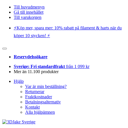
Till huvudmenyn
Gå till innehållet
Till varukorgen
⚡️Köp mer, spara mer: 10% rabatt på filament & harts när du
köper 10 stycken! ⚡️
Reservdelssökare
Sverige: Fri standardfrakt
från 1 099 kr
Mer än 11.100 produkter
Hjälp
Var är min beställning?
Returnerar
Fraktkostnader
Betalningsalternativ
Kontakt
Alla hjälpämnen