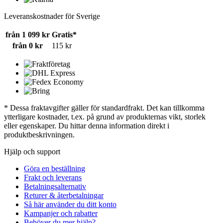
Leveranskostnader för Sverige
från 1 099 kr
Gratis*
från 0 kr
115 kr
* Dessa fraktavgifter gäller för standardfrakt. Det kan tillkomma
ytterligare kostnader, t.ex. på grund av produkternas vikt, storlek
eller egenskaper. Du hittar denna information direkt i
produktbeskrivningen.
Hjälp och support
Göra en beställning
Frakt och leverans
Betalningsalternativ
Returer & återbetalningar
Så här använder du ditt konto
Kampanjer och rabatter
Behöver du mer hjälp?