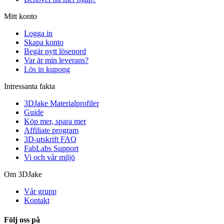
Mitt konto
Logga in
Skapa konto
Begär nytt lösenord
Var är min leverans?
Lös in kupong
Intressanta fakta
3DJake Materialprofiler
Guide
Köp mer, spara mer
Affiliate program
3D-utskrift FAQ
FabLabs Support
Vi och vår miljö
Om 3DJake
Vår grupp
Kontakt
Följ oss på