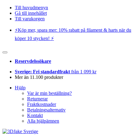
Till huvudmenyn
Gå till innehållet
Till varukorgen
⚡️Köp mer, spara mer: 10% rabatt på filament & harts när du
köper 10 stycken! ⚡️
Reservdelssökare
Sverige: Fri standardfrakt
från 1 099 kr
Mer än 11.100 produkter
Hjälp
Var är min beställning?
Returnerar
Fraktkostnader
Betalningsalternativ
Kontakt
Alla hjälpämnen