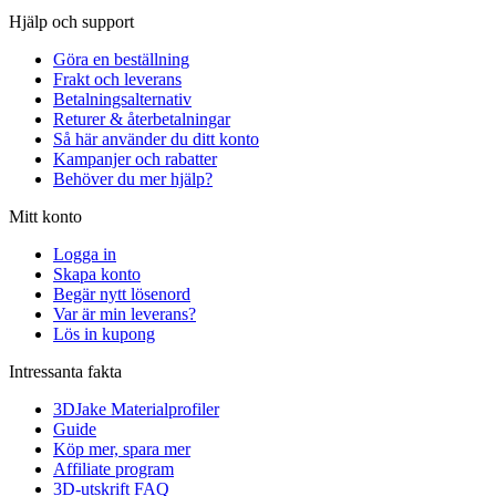
Hjälp och support
Göra en beställning
Frakt och leverans
Betalningsalternativ
Returer & återbetalningar
Så här använder du ditt konto
Kampanjer och rabatter
Behöver du mer hjälp?
Mitt konto
Logga in
Skapa konto
Begär nytt lösenord
Var är min leverans?
Lös in kupong
Intressanta fakta
3DJake Materialprofiler
Guide
Köp mer, spara mer
Affiliate program
3D-utskrift FAQ