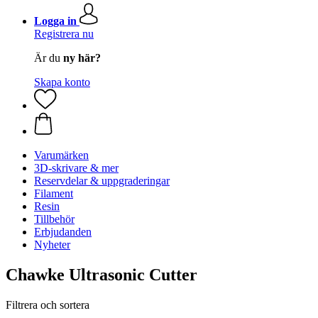
Logga in
Registrera nu
Är du
ny här?
Skapa konto
Varumärken
3D-skrivare & mer
Reservdelar & uppgraderingar
Filament
Resin
Tillbehör
Erbjudanden
Nyheter
Chawke Ultrasonic Cutter
Filtrera och sortera