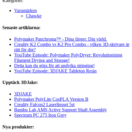
Kategorier:
Varumärken
Chawke
Senaste artiklarna:
Polymaker Panchroma™ - Dina färger. Din värld.
Creality K2 Combo vs K2 Pro Combo - vilken 3D-skrivare är
rätt för dig?
YouTube Episode: Polymaker PolyDryer: Revolutionising
Filament Drying and Storage!
Detta kan du göra för att undvika stringing!
YouTube Episode: 3DJAKE Tabletop Resin
Upptäck 3DJake:
3DJAKE
Polymaker PolyLite CosPLA Version B
Creality Falcon2 Laserlinsset 5st
Bambu Lab AMS Active Support Shaft Assembly
Spectrum PC 275 Iron Grey
Nya produkter: