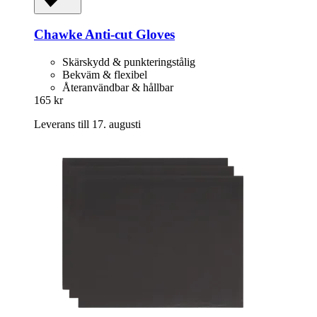
Chawke
Anti-​cut Gloves
Skärskydd & punkteringstålig
Bekväm & flexibel
Återanvändbar & hållbar
165 kr
Leverans till 17. augusti