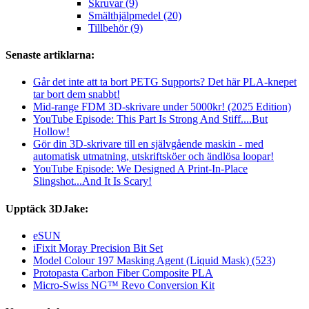
Skruvar (9)
Smälthjälpmedel (20)
Tillbehör (9)
Senaste artiklarna:
Går det inte att ta bort PETG Supports? Det här PLA-knepet
tar bort dem snabbt!
Mid-range FDM 3D-skrivare under 5000kr! (2025 Edition)
YouTube Episode: This Part Is Strong And Stiff....But
Hollow!
Gör din 3D-skrivare till en självgående maskin - med
automatisk utmatning, utskriftsköer och ändlösa loopar!
YouTube Episode: We Designed A Print-In-Place
Slingshot...And It Is Scary!
Upptäck 3DJake:
eSUN
iFixit Moray Precision Bit Set
Model Colour 197 Masking Agent (Liquid Mask) (523)
Protopasta Carbon Fiber Composite PLA
Micro-Swiss NG™ Revo Conversion Kit