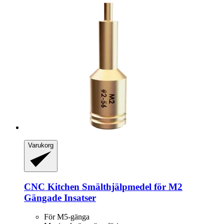
Varukorg
CNC Kitchen
Smälthjälpmedel för M2
Gängade Insatser
För M5-gänga