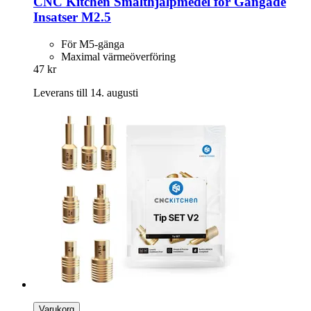
CNC Kitchen
Smälthjälpmedel för Gängade
Insatser M2.5
För M5-gänga
Maximal värmeöverföring
47 kr
Leverans till 14. augusti
Varukorg