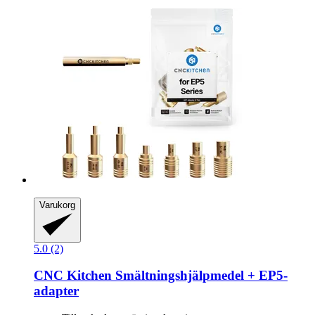
Varukorg
5.0 (2)
CNC Kitchen
Smältningshjälpmedel + EP5-​
adapter