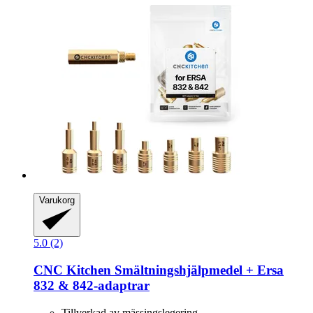
Varukorg
5.0 (2)
CNC Kitchen
Smältningshjälpmedel + Ersa
832 & 842-​adaptrar
Tillverkad av mässingslegering