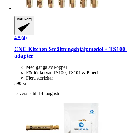
Varukorg
4.8 (4)
CNC Kitchen
Smältningshjälpmedel + TS100-​
adapter
Med gänga av koppar
För lödkolvar TS100, TS101 & Pinecil
Flera storlekar
390 kr
Leverans till 14. augusti