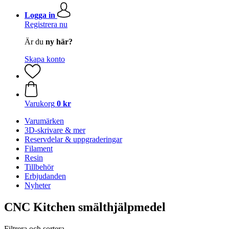
Logga in
Registrera nu
Är du
ny här?
Skapa konto
Varukorg
0 kr
Varumärken
3D-skrivare & mer
Reservdelar & uppgraderingar
Filament
Resin
Tillbehör
Erbjudanden
Nyheter
CNC Kitchen smälthjälpmedel
Filtrera och sortera