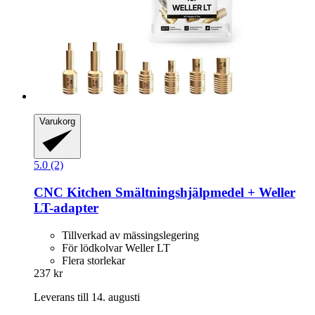
Varukorg
5.0 (2)
CNC Kitchen
Smältningshjälpmedel + Weller
LT-​adapter
Tillverkad av mässingslegering
För lödkolvar Weller LT
Flera storlekar
237 kr
Leverans till 14. augusti