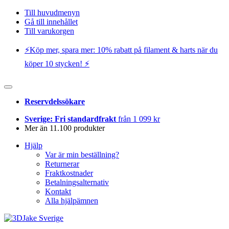
Till huvudmenyn
Gå till innehållet
Till varukorgen
⚡️Köp mer, spara mer: 10% rabatt på filament & harts när du
köper 10 stycken! ⚡️
Reservdelssökare
Sverige: Fri standardfrakt
från 1 099 kr
Mer än 11.100 produkter
Hjälp
Var är min beställning?
Returnerar
Fraktkostnader
Betalningsalternativ
Kontakt
Alla hjälpämnen