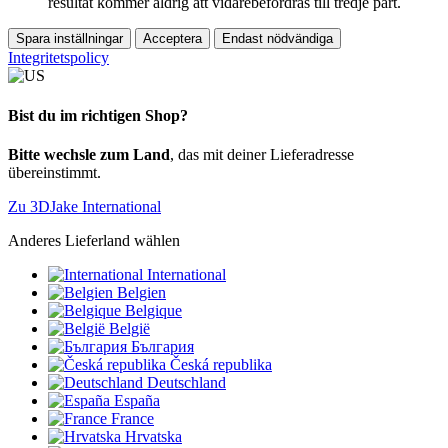
resultat kommer aldrig att vidarebefordras till tredje part.
Spara inställningar
Acceptera
Endast nödvändiga
Integritetspolicy
Bist du im richtigen Shop?
Bitte wechsle zum Land
, das mit deiner Lieferadresse
übereinstimmt.
Zu 3DJake International
Anderes Lieferland wählen
International
Belgien
Belgique
België
България
Česká republika
Deutschland
España
France
Hrvatska