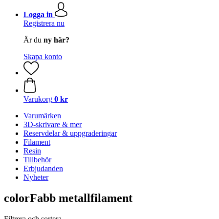
Logga in
Registrera nu
Är du
ny här?
Skapa konto
Varukorg
0 kr
Varumärken
3D-skrivare & mer
Reservdelar & uppgraderingar
Filament
Resin
Tillbehör
Erbjudanden
Nyheter
colorFabb metallfilament
Filtrera och sortera