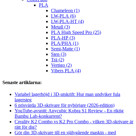
PLA
Chameleon (1)
LW-PLA (6)
LW-PLA-HT (4)
Metall (3)
PLA High Speed ​​​​Pro (25)
PLA-HP (3)
PLA/PHA (1)
Semi-Matte (1)
Sten (3)
Trä (2)
Vertigo (2)
Vibers PLA (4)
Senaste artiklarna:
Variabel lagerhöjd i 3D-utskrift: Hur man undviker fula
lagersteg
6 prisvärda 3D-skrivare för nybörjare (2026-edition)
YouTube-avsnitt: Anycubic Kobra S1 Review - En riktig
Bambu Lab-konkurrent?
Creality K2 Combo vs K2 Pro Combo - vilken 3D-skrivare är
rätt för dig?
Gör din 3D-skrivare till en självgående maskin - med