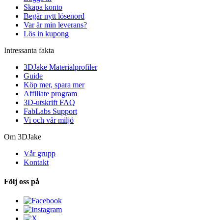
Skapa konto
Begär nytt lösenord
Var är min leverans?
Lös in kupong
Intressanta fakta
3DJake Materialprofiler
Guide
Köp mer, spara mer
Affiliate program
3D-utskrift FAQ
FabLabs Support
Vi och vår miljö
Om 3DJake
Vår grupp
Kontakt
Följ oss på