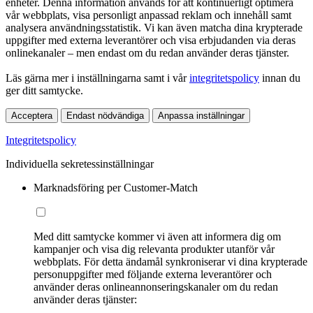
enheter. Denna information används för att kontinuerligt optimera
vår webbplats, visa personligt anpassad reklam och innehåll samt
analysera användningsstatistik. Vi kan även matcha dina krypterade
uppgifter med externa leverantörer och visa erbjudanden via deras
onlinekanaler – men endast om du redan använder deras tjänster.
Läs gärna mer i inställningarna samt i vår
integritetspolicy
innan du
ger ditt samtycke.
Acceptera
Endast nödvändiga
Anpassa inställningar
Integritetspolicy
Individuella sekretessinställningar
Marknadsföring per Customer-Match
Med ditt samtycke kommer vi även att informera dig om
kampanjer och visa dig relevanta produkter utanför vår
webbplats. För detta ändamål synkroniserar vi dina krypterade
personuppgifter med följande externa leverantörer och
använder deras onlineannonseringskanaler om du redan
använder deras tjänster: