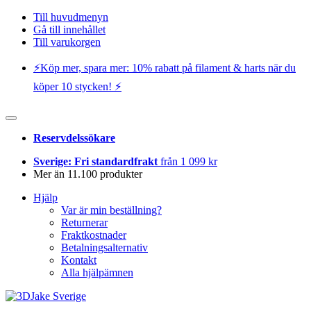
Till huvudmenyn
Gå till innehållet
Till varukorgen
⚡️Köp mer, spara mer: 10% rabatt på filament & harts när du
köper 10 stycken! ⚡️
Reservdelssökare
Sverige: Fri standardfrakt
från 1 099 kr
Mer än 11.100 produkter
Hjälp
Var är min beställning?
Returnerar
Fraktkostnader
Betalningsalternativ
Kontakt
Alla hjälpämnen