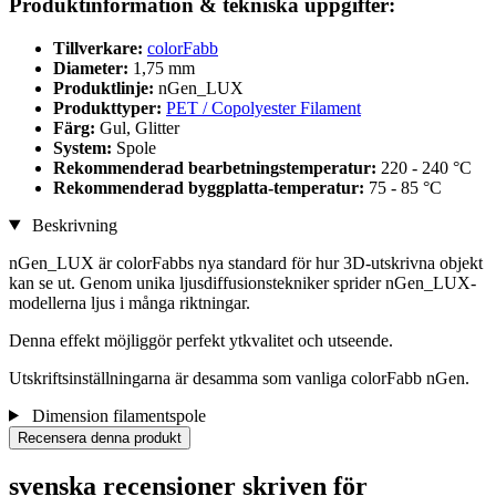
Produktinformation & tekniska uppgifter:
Tillverkare:
colorFabb
Diameter:
1,75 mm
Produktlinje:
nGen_LUX
Produkttyper:
PET / Copolyester Filament
Färg:
Gul, Glitter
System:
Spole
Rekommenderad bearbetningstemperatur:
220 - 240 °C
Rekommenderad byggplatta-temperatur:
75 - 85 °C
Beskrivning
nGen_LUX är colorFabbs nya standard för hur 3D-utskrivna objekt
kan se ut. Genom unika ljusdiffusionstekniker sprider nGen_LUX-
modellerna ljus i många riktningar.
Denna effekt möjliggör perfekt ytkvalitet och utseende.
Utskriftsinställningarna är desamma som vanliga colorFabb nGen.
Dimension filamentspole
Recensera denna produkt
svenska recensioner skriven för