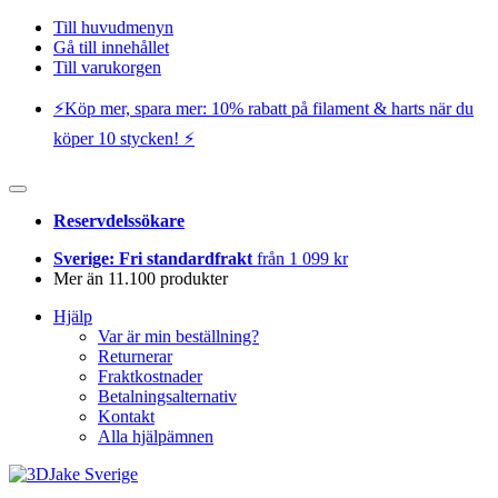
Till huvudmenyn
Gå till innehållet
Till varukorgen
⚡️Köp mer, spara mer: 10% rabatt på filament & harts när du
köper 10 stycken! ⚡️
Reservdelssökare
Sverige: Fri standardfrakt
från 1 099 kr
Mer än 11.100 produkter
Hjälp
Var är min beställning?
Returnerar
Fraktkostnader
Betalningsalternativ
Kontakt
Alla hjälpämnen