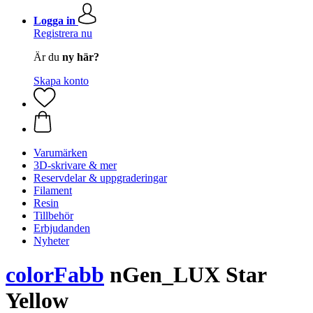
Logga in
Registrera nu
Är du
ny här?
Skapa konto
Varumärken
3D-skrivare & mer
Reservdelar & uppgraderingar
Filament
Resin
Tillbehör
Erbjudanden
Nyheter
colorFabb
nGen_LUX Star
Yellow