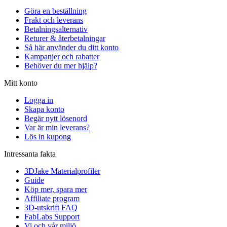
Göra en beställning
Frakt och leverans
Betalningsalternativ
Returer & återbetalningar
Så här använder du ditt konto
Kampanjer och rabatter
Behöver du mer hjälp?
Mitt konto
Logga in
Skapa konto
Begär nytt lösenord
Var är min leverans?
Lös in kupong
Intressanta fakta
3DJake Materialprofiler
Guide
Köp mer, spara mer
Affiliate program
3D-utskrift FAQ
FabLabs Support
Vi och vår miljö