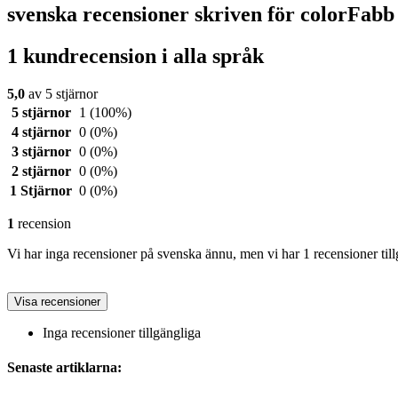
svenska recensioner skriven för colorF
1 kundrecension i alla språk
5,0
av 5 stjärnor
5 stjärnor
1
(100%)
4 stjärnor
0
(0%)
3 stjärnor
0
(0%)
2 stjärnor
0
(0%)
1 Stjärnor
0
(0%)
1
recension
Vi har inga recensioner på svenska ännu, men vi har 1 recensioner till
Visa recensioner
Inga recensioner tillgängliga
Senaste artiklarna: