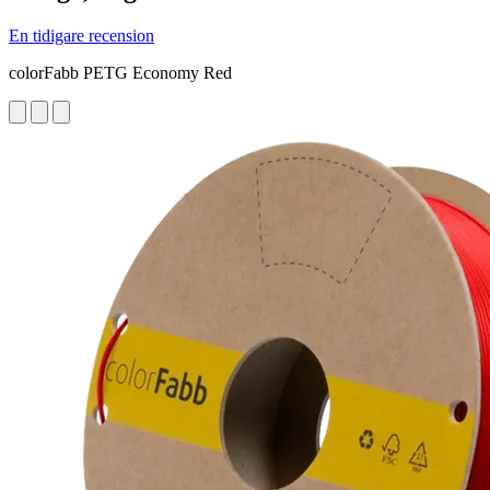
En tidigare recension
colorFabb PETG Economy Red