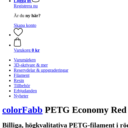
Logga in
Registrera nu
Är du
ny här?
Skapa konto
Varukorg
0 kr
Varumärken
3D-skrivare & mer
Reservdelar & uppgraderingar
Filament
Resin
Tillbehör
Erbjudanden
Nyheter
colorFabb
PETG Economy Red
Billiga, högkvalitativa PETG-filament i rö