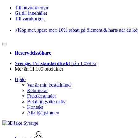
Till huvudmenyn
Gå till innehållet
Till varukorgen
⚡️Köp mer, spara mer: 10% rabatt på filament & harts när du kö
Reservdelssökare
Sverige: Fri standardfrakt
från 1 099 kr
Mer än 11.100 produkter
Hjälp
Var är min beställning?
Returnerar
Fraktkostnader
Betalningsalternativ
Kontakt
Alla hjälpämnen