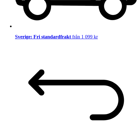
Sverige: Fri standardfrakt
från 1 099 kr