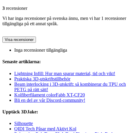
3
recensioner
Vi har inga recensioner på svenska ännu, men vi har 1 recensioner
tillgängliga på ett annat språk.
Visa recensioner
Inga recensioner tillgängliga
Senaste artiklarna:
Lightning Infill: Hur man sparar material, tid och vikt!
Praktiska 3D-utskriftstillbehör
Beam interlocking i 3D-utskrift: så kombinerar du TPU och
PETG på rätt sätt!
Kolfiberfilament colorFabb XT-CF20
Bli en del av vår Discord-community!
Upptäck 3DJake:
Silhouette
QIDI Tech Påsar med Aktivt Kol