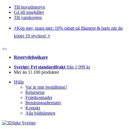
Till huvudmenyn
Gå till innehållet
Till varukorgen
⚡️Köp mer, spara mer: 10% rabatt på filament & harts när du
köper 10 stycken! ⚡️
Reservdelssökare
Sverige: Fri standardfrakt
från 1 099 kr
Mer än 11.100 produkter
Hjälp
Var är min beställning?
Returnerar
Fraktkostnader
Betalningsalternativ
Kontakt
Alla hjälpämnen