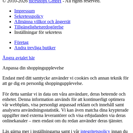
© 2010-2026
niceshops GmbH
- All rights reserved.
Impressum
Sekretesspolicy
Allmänna villkor och ångerrät
Tillgänglighetsredogörelse
Inställningar för sekretess
Företag
Andra trevliga butiker
Ångra avtalet här
Anpassa din shoppingupplevelse
Endast med ditt samtycke använder vi cookies och annan teknik för
att ge dig en personlig shoppingupplevelse.
För detta samlar vi in data om våra användare, deras beteende och
enheter. Denna information används för att kontinuerligt optimera
vår webbplats, visa personligt anpassad reklam och innehåll samt
analysera användningsstatistik. Vi kan även matcha dina krypterade
uppgifter med externa leverantörer och visa erbjudanden via deras
onlinekanaler – men endast om du redan använder deras tjänster.
Läs gärna mer i inställningarna samt i vår
integritetspolicy
innan du