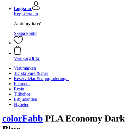
Logga in
Registrera nu
Är du
ny här?
Skapa konto
Varukorg
0 kr
Varumärken
3D-skrivare & mer
Reservdelar & uppgraderingar
Filament
Resin
Tillbehör
Erbjudanden
Nyheter
colorFabb
PLA Economy Dark