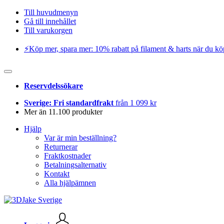
Till huvudmenyn
Gå till innehållet
Till varukorgen
⚡️Köp mer, spara mer: 10% rabatt på filament & harts när du kö
Reservdelssökare
Sverige: Fri standardfrakt
från 1 099 kr
Mer än 11.100 produkter
Hjälp
Var är min beställning?
Returnerar
Fraktkostnader
Betalningsalternativ
Kontakt
Alla hjälpämnen