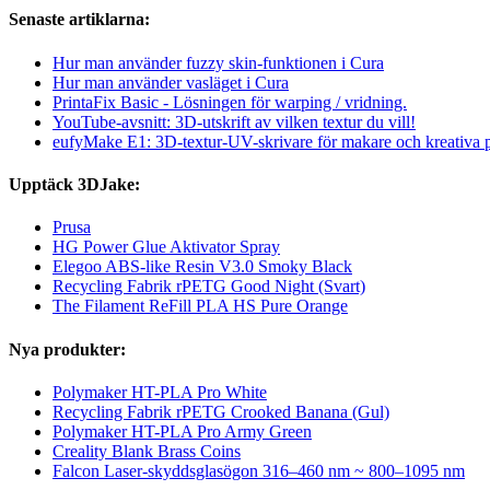
Senaste artiklarna:
Hur man använder fuzzy skin-funktionen i Cura
Hur man använder vasläget i Cura
PrintaFix Basic - Lösningen för warping / vridning.
YouTube-avsnitt: 3D-utskrift av vilken textur du vill!
eufyMake E1: 3D-textur-UV-skrivare för makare och kreativa 
Upptäck 3DJake:
Prusa
HG Power Glue Aktivator Spray
Elegoo ABS-like Resin V3.0 Smoky Black
Recycling Fabrik rPETG Good Night (Svart)
The Filament ReFill PLA HS Pure Orange
Nya produkter:
Polymaker HT-PLA Pro White
Recycling Fabrik rPETG Crooked Banana (Gul)
Polymaker HT-PLA Pro Army Green
Creality Blank Brass Coins
Falcon Laser-skyddsglasögon 316–460 nm ~ 800–1095 nm