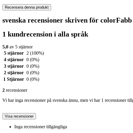
Recensera denna produkt
svenska recensioner skriven för colorFa
1 kundrecension i alla språk
5,0
av 5 stjärnor
5 stjärnor
2
(100%)
4 stjärnor
0
(0%)
3 stjärnor
0
(0%)
2 stjärnor
0
(0%)
1 Stjärnor
0
(0%)
2
recensioner
Vi har inga recensioner på svenska ännu, men vi har 1 recensioner till
Visa recensioner
Inga recensioner tillgängliga