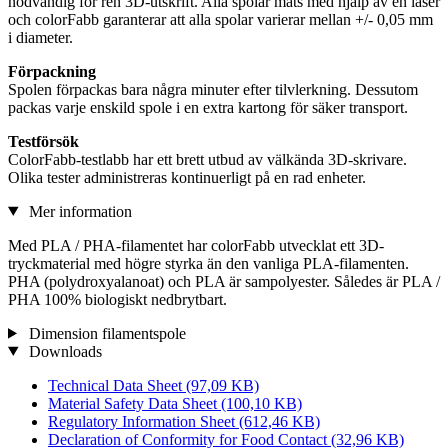
nödvändig för ren 3D-utskrift. Alla spolar mäts med hjälp av en laser
och colorFabb garanterar att alla spolar varierar mellan +/- 0,05 mm
i diameter.
Förpackning
Spolen förpackas bara några minuter efter tilvlerkning. Dessutom
packas varje enskild spole i en extra kartong för säker transport.
Testförsök
ColorFabb-testlabb har ett brett utbud av välkända 3D-skrivare.
Olika tester administreras kontinuerligt på en rad enheter.
Mer information
Med PLA / PHA-filamentet har colorFabb utvecklat ett 3D-
tryckmaterial med högre styrka än den vanliga PLA-filamenten.
PHA (polydroxyalanoat) och PLA är sampolyester. Således är PLA /
PHA 100% biologiskt nedbrytbart.
Dimension filamentspole
Downloads
Technical Data Sheet
(97,09 KB)
Material Safety Data Sheet
(100,10 KB)
Regulatory Information Sheet
(612,46 KB)
Declaration of Conformity for Food Contact
(32,96 KB)