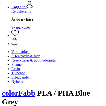
Logga in
Registrera nu
Är du
ny här?
Skapa konto
Varumärken
3D-skrivare & mer
Reservdelar & uppgraderingar
Filament
Resin
Tillbehör
Erbjudanden
Nyheter
colorFabb
PLA / PHA Blue
Grey