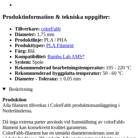
Produktinformation & tekniska uppgifter:
Tillverkare:
colorFabb
Diameter:
1,75 mm
Produktlinje:
PLA / PHA
Produkttyper:
PLA Filament
Färg:
Blå
Kompatibilitet:
Bambu Lab AMS*
System:
Spole
Rekommenderad bearbetningstemperatur:
195 - 220 °C
Rekommenderad byggplatta-temperatur:
50 - 60 °C
Diameter - Toleranz:
± 0,05 mm
Beskrivning
Produktion
Alla filament tillverkas i ColorFabb produktionsanläggning i
Nederländerna.
Då inga externa parter används vid framställning av colorFabb-
filament kan konsekvent kvalitet garanteras.
ColorFabb-filament har en utmärkt diameterstolerans som är