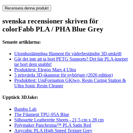
Recensera denna produkt
svenska recensioner skriven för
colorFabb PLA / PHA Blue Grey
Senaste artiklarna:
Utomhuslämpliga filament för väderbeständig 3D-utskrift
Går det inte att ta bort PETG Supports? Det här PLA-knepet
tar bort dem snabbt!
Produkttest: Elegoo Mars 4 Ultra
5 prisvärda 3D-skannrar för nybörjare (2026 edition)
Produkttest: UniFormation GKtwo, Resin Curing Station &
Ultra Sonic Resin Cleaner
Upptäck 3DJake:
Bambu Lab
The Filament TPU-95A Blue
Silhouette Leatherette Sheets - 21,5 cm x 28 cm
Polymaker Panchroma™ PLA Satin Red
Anycubic PLA High Speed Texture Grey