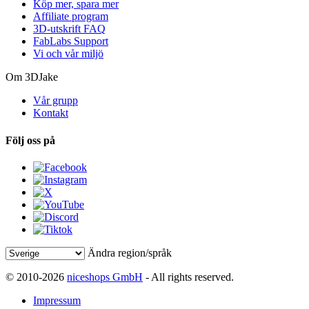
Köp mer, spara mer
Affiliate program
3D-utskrift FAQ
FabLabs Support
Vi och vår miljö
Om 3DJake
Vår grupp
Kontakt
Följ oss på
Ändra region/språk
© 2010-2026
niceshops GmbH
- All rights reserved.
Impressum