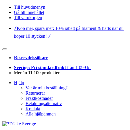
Till huvudmenyn
Gå till innehållet
Till varukorgen
⚡️Köp mer, spara mer: 10% rabatt på filament & harts när du
köper 10 stycken! ⚡️
Reservdelssökare
Sverige: Fri standardfrakt
från 1 099 kr
Mer än 11.100 produkter
Hjälp
Var är min beställning?
Returnerar
Fraktkostnader
Betalningsalternativ
Kontakt
Alla hjälpämnen