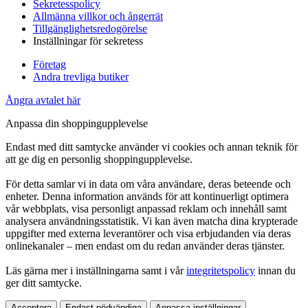
Sekretesspolicy
Allmänna villkor och ångerrät
Tillgänglighetsredogörelse
Inställningar för sekretess
Företag
Andra trevliga butiker
Ångra avtalet här
Anpassa din shoppingupplevelse
Endast med ditt samtycke använder vi cookies och annan teknik för
att ge dig en personlig shoppingupplevelse.
För detta samlar vi in data om våra användare, deras beteende och
enheter. Denna information används för att kontinuerligt optimera
vår webbplats, visa personligt anpassad reklam och innehåll samt
analysera användningsstatistik. Vi kan även matcha dina krypterade
uppgifter med externa leverantörer och visa erbjudanden via deras
onlinekanaler – men endast om du redan använder deras tjänster.
Läs gärna mer i inställningarna samt i vår
integritetspolicy
innan du
ger ditt samtycke.
Acceptera
Endast nödvändiga
Anpassa inställningar