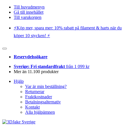
Till huvudmenyn
Gå till innehållet
Till varukorgen
⚡️Köp mer, spara mer: 10% rabatt på filament & harts när du
köper 10 stycken! ⚡️
Reservdelssökare
Sverige: Fri standardfrakt
från 1 099 kr
Mer än 11.100 produkter
Hjälp
Var är min beställning?
Returnerar
Fraktkostnader
Betalningsalternativ
Kontakt
Alla hjälpämnen