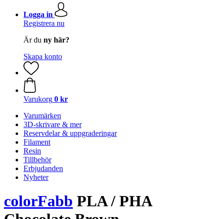
Logga in
Registrera nu
Är du
ny här?
Skapa konto
Varukorg
0 kr
Varumärken
3D-skrivare & mer
Reservdelar & uppgraderingar
Filament
Resin
Tillbehör
Erbjudanden
Nyheter
colorFabb
PLA / PHA