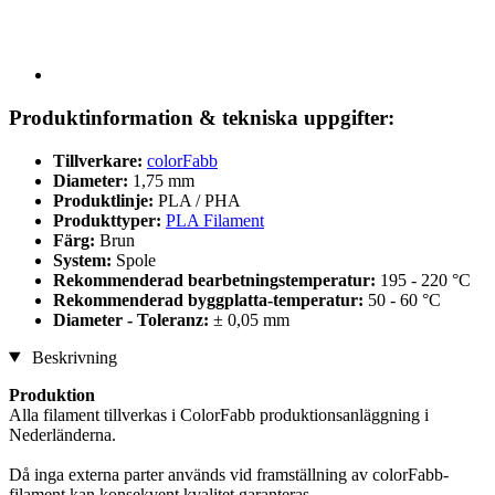
Produktinformation & tekniska uppgifter:
Tillverkare:
colorFabb
Diameter:
1,75 mm
Produktlinje:
PLA / PHA
Produkttyper:
PLA Filament
Färg:
Brun
System:
Spole
Rekommenderad bearbetningstemperatur:
195 - 220 °C
Rekommenderad byggplatta-temperatur:
50 - 60 °C
Diameter - Toleranz:
± 0,05 mm
Beskrivning
Produktion
Alla filament tillverkas i ColorFabb produktionsanläggning i
Nederländerna.
Då inga externa parter används vid framställning av colorFabb-
filament kan konsekvent kvalitet garanteras.