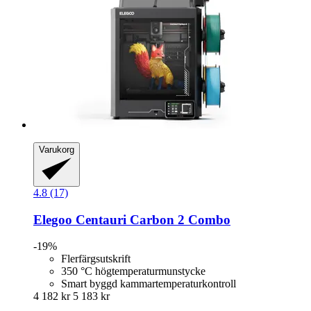
Varukorg
4.8 (17)
Elegoo
Centauri Carbon 2 Combo
-19%
Flerfärgsutskrift
350 °C högtemperaturmunstycke
Smart byggd kammartemperaturkontroll
4 182 kr
5 183 kr