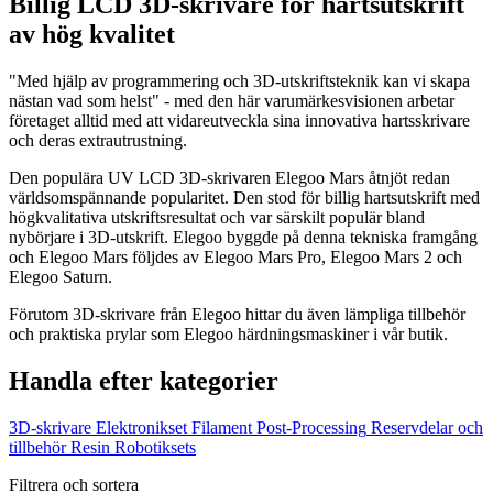
Billig LCD 3D-skrivare för hartsutskrift
av hög kvalitet
"Med hjälp av programmering och 3D-utskriftsteknik kan vi skapa
nästan vad som helst" - med den här varumärkesvisionen arbetar
företaget alltid med att vidareutveckla sina innovativa hartsskrivare
och deras extrautrustning.
Den populära UV LCD 3D-skrivaren Elegoo Mars åtnjöt redan
världsomspännande popularitet. Den stod för billig hartsutskrift med
högkvalitativa utskriftsresultat och var särskilt populär bland
nybörjare i 3D-utskrift. Elegoo byggde på denna tekniska framgång
och Elegoo Mars följdes av Elegoo Mars Pro, Elegoo Mars 2 och
Elegoo Saturn.
Förutom 3D-skrivare från Elegoo hittar du även lämpliga tillbehör
och praktiska prylar som Elegoo härdningsmaskiner i vår butik.
Handla efter kategorier
3D-skrivare
Elektronikset
Filament
Post-Processing
Reservdelar och
tillbehör
Resin
Robotiksets
Filtrera och sortera