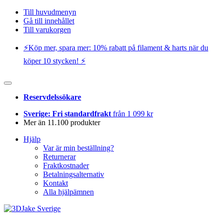
Till huvudmenyn
Gå till innehållet
Till varukorgen
⚡️Köp mer, spara mer: 10% rabatt på filament & harts när du
köper 10 stycken! ⚡️
Reservdelssökare
Sverige: Fri standardfrakt
från 1 099 kr
Mer än 11.100 produkter
Hjälp
Var är min beställning?
Returnerar
Fraktkostnader
Betalningsalternativ
Kontakt
Alla hjälpämnen