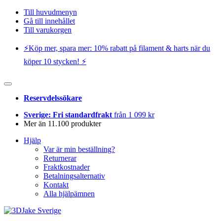
Till huvudmenyn
Gå till innehållet
Till varukorgen
⚡️Köp mer, spara mer: 10% rabatt på filament & harts när du
köper 10 stycken! ⚡️
Reservdelssökare
Sverige: Fri standardfrakt
från 1 099 kr
Mer än 11.100 produkter
Hjälp
Var är min beställning?
Returnerar
Fraktkostnader
Betalningsalternativ
Kontakt
Alla hjälpämnen