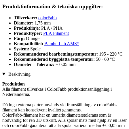
Produktinformation & tekniska uppgifter:
Tillverkare:
colorFabb
Diameter:
1,75 mm
Produktlinje:
PLA / PHA
Produkttyper:
PLA Filament
Färg:
Orange
Kompatibilitet:
Bambu Lab AMS*
System:
Spole
Rekommenderad bearbetningstemperatur:
195 - 220 °C
Rekommenderad byggplatta-temperatur:
50 - 60 °C
Diameter - Toleranz:
± 0,05 mm
Beskrivning
Produktion
Alla filament tillverkas i ColorFabb produktionsanläggning i
Nederländerna.
Då inga externa parter används vid framställning av colorFabb-
filament kan konsekvent kvalitet garanteras.
ColorFabb-filament har en utmärkt diameterstolerans som är
nödvändig för ren 3D-utskrift. Alla spolar mäts med hjälp av en laser
och colorFabb garanterar att alla spolar varierar mellan +/- 0,05 mm