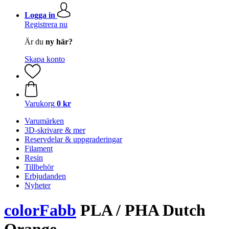
Logga in
Registrera nu
Är du
ny här?
Skapa konto
Varukorg
0 kr
Varumärken
3D-skrivare & mer
Reservdelar & uppgraderingar
Filament
Resin
Tillbehör
Erbjudanden
Nyheter
colorFabb
PLA / PHA Dutch