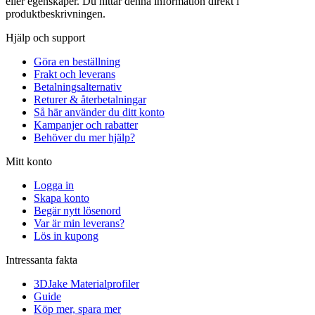
eller egenskaper. Du hittar denna information direkt i
produktbeskrivningen.
Hjälp och support
Göra en beställning
Frakt och leverans
Betalningsalternativ
Returer & återbetalningar
Så här använder du ditt konto
Kampanjer och rabatter
Behöver du mer hjälp?
Mitt konto
Logga in
Skapa konto
Begär nytt lösenord
Var är min leverans?
Lös in kupong
Intressanta fakta
3DJake Materialprofiler
Guide
Köp mer, spara mer