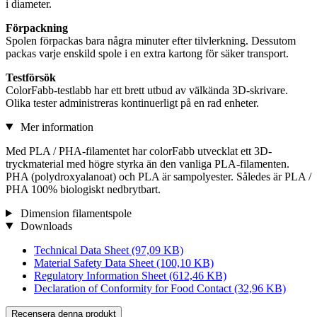
i diameter.
Förpackning
Spolen förpackas bara några minuter efter tilvlerkning. Dessutom
packas varje enskild spole i en extra kartong för säker transport.
Testförsök
ColorFabb-testlabb har ett brett utbud av välkända 3D-skrivare.
Olika tester administreras kontinuerligt på en rad enheter.
Mer information
Med PLA / PHA-filamentet har colorFabb utvecklat ett 3D-
tryckmaterial med högre styrka än den vanliga PLA-filamenten.
PHA (polydroxyalanoat) och PLA är sampolyester. Således är PLA /
PHA 100% biologiskt nedbrytbart.
Dimension filamentspole
Downloads
Technical Data Sheet
(97,09 KB)
Material Safety Data Sheet
(100,10 KB)
Regulatory Information Sheet
(612,46 KB)
Declaration of Conformity for Food Contact
(32,96 KB)
Recensera denna produkt