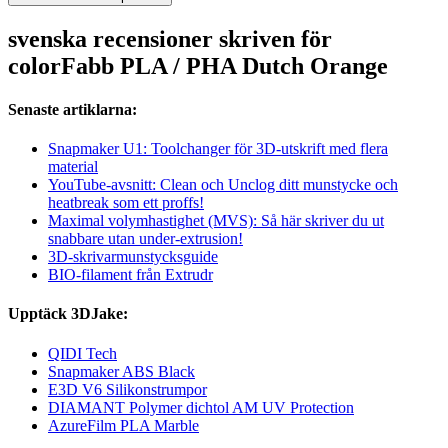
svenska recensioner skriven för
colorFabb PLA / PHA Dutch Orange
Senaste artiklarna:
Snapmaker U1: Toolchanger för 3D-utskrift med flera
material
YouTube-avsnitt: Clean och Unclog ditt munstycke och
heatbreak som ett proffs!
Maximal volymhastighet (MVS): Så här skriver du ut
snabbare utan under-extrusion!
3D-skrivarmunstycksguide
BIO-filament från Extrudr
Upptäck 3DJake:
QIDI Tech
Snapmaker ABS Black
E3D V6 Silikonstrumpor
DIAMANT Polymer dichtol AM UV Protection
AzureFilm PLA Marble