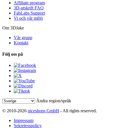
Affiliate program
3D-utskrift FAQ
FabLabs Support
Vi och vår miljö
Om 3DJake
Vår grupp
Kontakt
Följ oss på
Ändra region/språk
© 2010-2026
niceshops GmbH
- All rights reserved.
Impressum
Sekretesspolicy