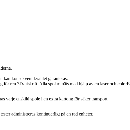
nderna.
t kan konsekvent kvalitet garanteras.
ör ren 3D-utskrift. Alla spolar mäts med hjälp av en laser och colorFab
s varje enskild spole i en extra kartong för säker transport.
ester administreras kontinuerligt på en rad enheter.