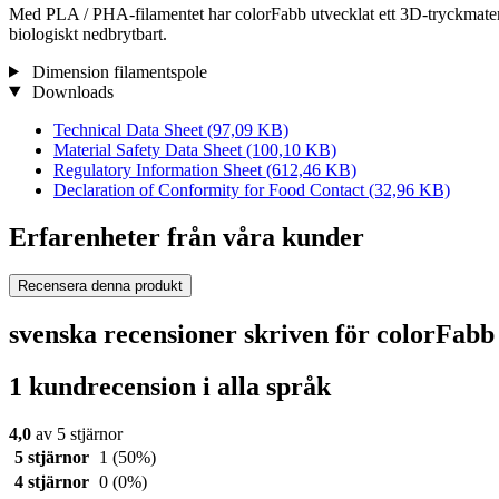
Med PLA / PHA-filamentet har colorFabb utvecklat ett 3D-tryckmate
biologiskt nedbrytbart.
Dimension filamentspole
Downloads
Technical Data Sheet
(97,09 KB)
Material Safety Data Sheet
(100,10 KB)
Regulatory Information Sheet
(612,46 KB)
Declaration of Conformity for Food Contact
(32,96 KB)
Erfarenheter från våra kunder
Recensera denna produkt
svenska recensioner skriven för colorFab
1 kundrecension i alla språk
4,0
av 5 stjärnor
5 stjärnor
1
(50%)
4 stjärnor
0
(0%)