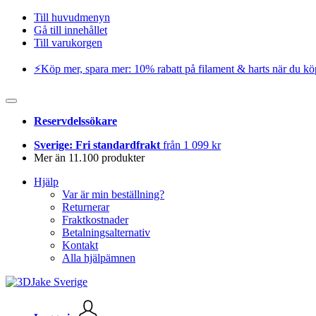
Till huvudmenyn
Gå till innehållet
Till varukorgen
⚡️Köp mer, spara mer: 10% rabatt på filament & harts när du kö
Reservdelssökare
Sverige: Fri standardfrakt
från 1 099 kr
Mer än 11.100 produkter
Hjälp
Var är min beställning?
Returnerar
Fraktkostnader
Betalningsalternativ
Kontakt
Alla hjälpämnen