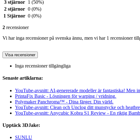
3 stjärnor
1
(50%)
2 stjärnor
0
(0%)
1 Stjärnor
0
(0%)
2
recensioner
Vi har inga recensioner på svenska ännu, men vi har 1 recensioner till
Visa recensioner
Inga recensioner tillgängliga
Senaste artiklarna:
YouTube-avsnitt: AI-genererade modeller är fantastiska! Men int
PrintaFix Basic - Lösningen för warping / vridning.
Polymaker Panchroma™ - Dina färger. Din värld.
YouTube-avsnitt: Clean och Unclog ditt munstycke och heatbrea
YouTube-avsnitt: Anycubic Kobra S1 Review - En riktig Bam
Upptäck 3DJake:
SUNLU