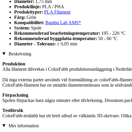
Diameter:
1,75 mm
Produktlinje:
PLA / PHA
Produkttyper:
PLA Filament
Färg:
Grön
Kompatibilitet:
Bambu Lab AMS*
System:
Spole
Rekommenderad bearbetningstemperatur:
195 - 220 °C
Rekommenderad byggplatta-temperatur:
50 - 60 °C
Diameter - Toleranz:
± 0,05 mm
Beskrivning
Produktion
Alla filament tillverkas i ColorFabb produktionsanläggning i Nederlä
Då inga externa parter används vid framställning av colorFabb-filamen
ColorFabb-filament har en utmärkt diameterstolerans som är nödvändig f
Förpackning
Spolen förpackas bara några minuter efter tilvlerkning. Dessutom packa
Testförsök
ColorFabb-testlabb har ett brett utbud av välkända 3D-skrivare. Olika t
Mer information