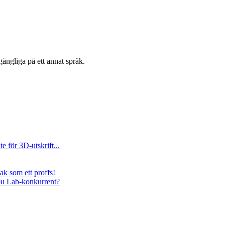
gängliga på ett annat språk.
e för 3D-utskrift...
k som ett proffs!
bu Lab-konkurrent?