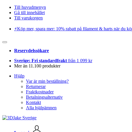
Till huvudmenyn
Gå till innehållet
Till varukorgen
⚡️Köp mer, spara mer: 10% rabatt på filament & harts när du kö
Reservdelssökare
Sverige: Fri standardfrakt
från 1 099 kr
Mer än 11.100 produkter
Hjälp
Var är min beställning?
Returnerar
Fraktkostnader
Betalningsalternativ
Kontakt
Alla hjälpämnen