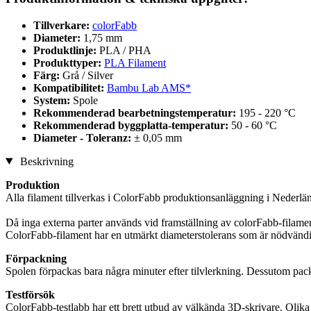
Tillverkare:
colorFabb
Diameter:
1,75 mm
Produktlinje:
PLA / PHA
Produkttyper:
PLA Filament
Färg:
Grå / Silver
Kompatibilitet:
Bambu Lab AMS*
System:
Spole
Rekommenderad bearbetningstemperatur:
195 - 220 °C
Rekommenderad byggplatta-temperatur:
50 - 60 °C
Diameter - Toleranz:
± 0,05 mm
Beskrivning
Produktion
Alla filament tillverkas i ColorFabb produktionsanläggning i Nederlä
Då inga externa parter används vid framställning av colorFabb-filamen
ColorFabb-filament har en utmärkt diameterstolerans som är nödvändig f
Förpackning
Spolen förpackas bara några minuter efter tilvlerkning. Dessutom packa
Testförsök
ColorFabb-testlabb har ett brett utbud av välkända 3D-skrivare. Olika t