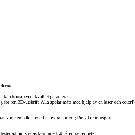
nderna.
t kan konsekvent kvalitet garanteras.
ör ren 3D-utskrift. Alla spolar mäts med hjälp av en laser och colorFab
s varje enskild spole i en extra kartong för säker transport.
ester administreras kontinuerligt på en rad enheter.