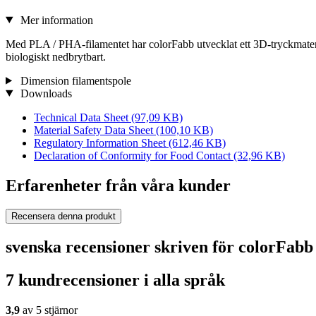
Mer information
Med PLA / PHA-filamentet har colorFabb utvecklat ett 3D-tryckmate
biologiskt nedbrytbart.
Dimension filamentspole
Downloads
Technical Data Sheet
(97,09 KB)
Material Safety Data Sheet
(100,10 KB)
Regulatory Information Sheet
(612,46 KB)
Declaration of Conformity for Food Contact
(32,96 KB)
Erfarenheter från våra kunder
Recensera denna produkt
svenska recensioner skriven för colorFab
7 kundrecensioner i alla språk
3,9
av 5 stjärnor