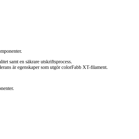
omponenter.
tet samt en säkrare utskriftsprocess.
tolerans är egenskaper som utgör colorFabb XT-filament.
nenter.