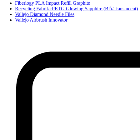
Fiberlogy PLA Impact Refill Graphite
Recycling Fabrik rPETG Glowing Sapphire (Blå-Translucent)
Vallejo Diamond Needle Files
Vallejo Airbrush Innovator