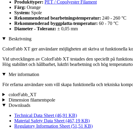
Produkttyper:
PET / Copolyester Filament
Färg:
Orange
System:
Spole
Rekommenderad bearbetningstemperatur:
240 - 260 °C
Rekommenderad byggplatta-temperatur:
60 - 70 °C
Diameter - Toleranz:
± 0,05 mm
Beskrivning
ColorFabb XT ger användare möjligheten att skriva ut funktionella k
Vid utvecklingen av ColorFabb XT testades den speciellt på funktionali
Hög stabilitet och hållbarhet, luktfri bearbetning och hög temperatur
Mer information
För erfarna användare som vill skapa funktionella och tekniska kompo
colorFabb_XT
Dimension filamentspole
Downloads
Technical Data Sheet
(46,91 KB)
Material Safety Data Sheet
(467,19 KB)
Regulatory Information Sheet
(51,51 KB)