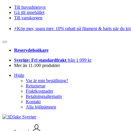
Till huvudmenyn
Gå till innehållet
Till varukorgen
⚡️Köp mer, spara mer: 10% rabatt på filament & harts när du kö
Reservdelssökare
Sverige: Fri standardfrakt
från 1 099 kr
Mer än 11.100 produkter
Hjälp
Var är min beställning?
Returnerar
Fraktkostnader
Betalningsalternativ
Kontakt
Alla hjälpämnen