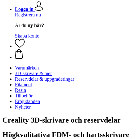
Logga in
Registrera nu
Är du
ny här?
Skapa konto
Varumärken
3D-skrivare & mer
Reservdelar & uppgraderingar
Filament
Resin
Tillbehör
Erbjudanden
Nyheter
Creality 3D-skrivare och reservdelar
Högkvalitativa FDM- och hartsskrivare