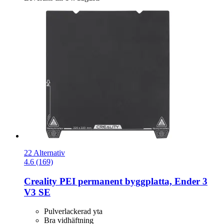
22 Alternativ
4.6 (169)
Creality
PEI permanent byggplatta, Ender 3
V3 SE
Pulverlackerad yta
Bra vidhäftning