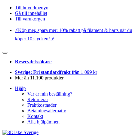
Till huvudmenyn
Gå till innehållet
Till varukorgen
⚡️Köp mer, spara mer: 10% rabatt på filament & harts när du
köper 10 stycken! ⚡️
Reservdelssökare
Sverige: Fri standardfrakt
från 1 099 kr
Mer än 11.100 produkter
Hjälp
Var är min beställning?
Returnerar
Fraktkostnader
Betalningsalternativ
Kontakt
Alla hjälpämnen