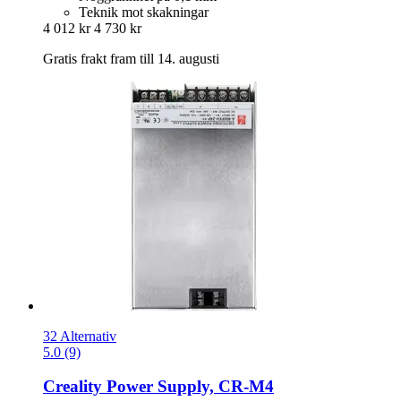
Teknik mot skakningar
4 012 kr
4 730 kr
Gratis frakt fram till 14. augusti
32 Alternativ
5.0 (9)
Creality
Power Supply, CR-​M4