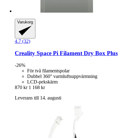
Varukorg
4.7 (32)
Creality
Space Pi Filament Dry Box Plus
-26%
För två filamentspolar
Dubbel 360° varmluftsuppvärmning
LCD-pekskärm
870 kr
1 168 kr
Leverans till 14. augusti