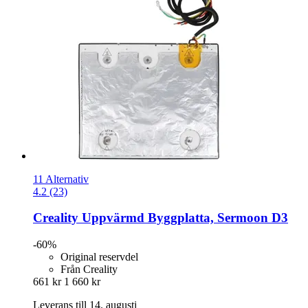
11 Alternativ
4.2 (23)
Creality
Uppvärmd Byggplatta, Sermoon D3
-60%
Original reservdel
Från Creality
661 kr
1 660 kr
Leverans till 14. augusti