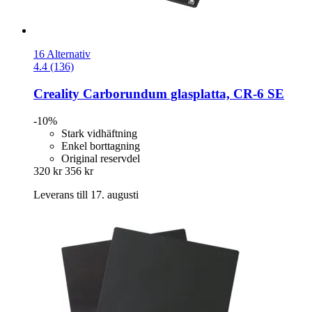
16 Alternativ
4.4 (136)
Creality
Carborundum glasplatta, CR-​6 SE
-10%
Stark vidhäftning
Enkel borttagning
Original reservdel
320 kr
356 kr
Leverans till 17. augusti