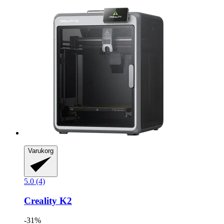
Varukorg
5.0 (4)
Creality
K2
-31%