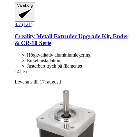
Varukorg
4.7 (121)
Creality
Metall Extruder Upgrade Kit, Ender
& CR-​10 Serie
Högkvalitativ aluminiumlegering
Enkel installation
Justerbart tryck på filamentet
141 kr
Leverans till 17. augusti