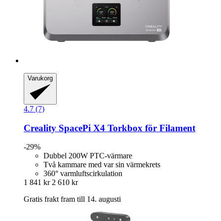
Varukorg
4.7 (7)
Creality
SpacePi X4 Torkbox för Filament
-29%
Dubbel 200W PTC-värmare
Två kammare med var sin värmekrets
360° varmluftscirkulation
1 841 kr
2 610 kr
Gratis frakt fram till 14. augusti