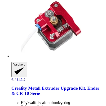
Varukorg
4.7 (121)
Creality
Metall Extruder Upgrade Kit, Ender
& CR-​10 Serie
Högkvalitativ aluminiumlegering