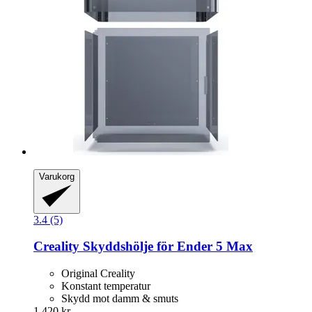
Varukorg
3.4 (5)
Creality
Skyddshölje för Ender 5 Max
Original Creality
Konstant temperatur
Skydd mot damm & smuts
1 420 kr