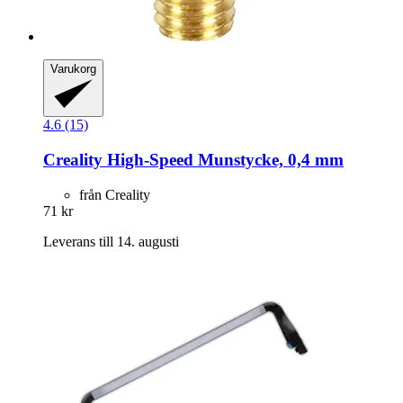
Varukorg
4.6 (15)
Creality
High-​Speed Munstycke, 0,4 mm
från Creality
71 kr
Leverans till 14. augusti