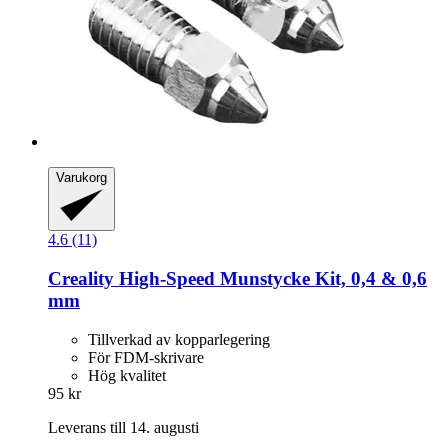
Varukorg
4.6 (11)
Creality
High-​Speed Munstycke Kit, 0,4 & 0,6
mm
Tillverkad av kopparlegering
För FDM-skrivare
Hög kvalitet
95 kr
Leverans till 14. augusti