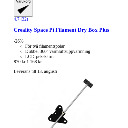
Varukorg
4.7 (32)
Creality
Space Pi Filament Dry Box Plus
-26%
För två filamentspolar
Dubbel 360° varmluftsuppvärmning
LCD-pekskärm
870 kr
1 168 kr
Leverans till 13. augusti