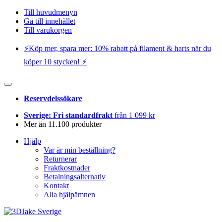
Till huvudmenyn
Gå till innehållet
Till varukorgen
⚡️Köp mer, spara mer: 10% rabatt på filament & harts när du
köper 10 stycken! ⚡️
Reservdelssökare
Sverige: Fri standardfrakt
från 1 099 kr
Mer än 11.100 produkter
Hjälp
Var är min beställning?
Returnerar
Fraktkostnader
Betalningsalternativ
Kontakt
Alla hjälpämnen