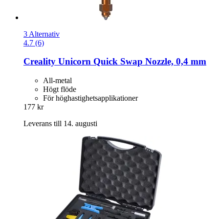
3 Alternativ
4.7 (6)
Creality
Unicorn Quick Swap Nozzle, 0,4 mm
All-metal
Högt flöde
För höghastighetsapplikationer
177 kr
Leverans till 14. augusti