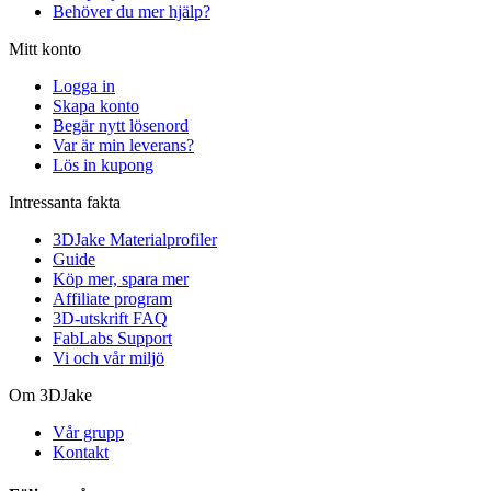
Behöver du mer hjälp?
Mitt konto
Logga in
Skapa konto
Begär nytt lösenord
Var är min leverans?
Lös in kupong
Intressanta fakta
3DJake Materialprofiler
Guide
Köp mer, spara mer
Affiliate program
3D-utskrift FAQ
FabLabs Support
Vi och vår miljö
Om 3DJake
Vår grupp
Kontakt