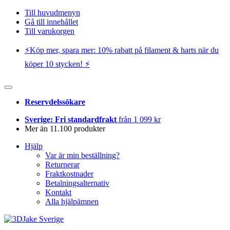
Till huvudmenyn
Gå till innehållet
Till varukorgen
⚡️Köp mer, spara mer: 10% rabatt på filament & harts när du
köper 10 stycken! ⚡️
Reservdelssökare
Sverige: Fri standardfrakt
från 1 099 kr
Mer än 11.100 produkter
Hjälp
Var är min beställning?
Returnerar
Fraktkostnader
Betalningsalternativ
Kontakt
Alla hjälpämnen