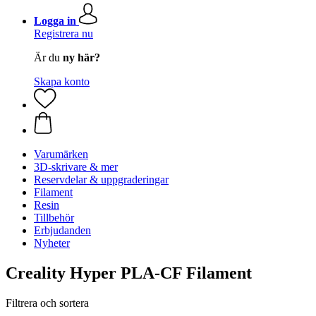
Logga in
Registrera nu
Är du
ny här?
Skapa konto
Varumärken
3D-skrivare & mer
Reservdelar & uppgraderingar
Filament
Resin
Tillbehör
Erbjudanden
Nyheter
Creality Hyper PLA-CF Filament
Filtrera och sortera