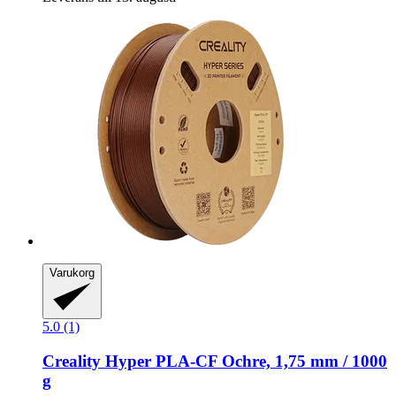
Varukorg
5.0 (1)
Creality
Hyper PLA-​CF Ochre, 1,75 mm / 1000
g