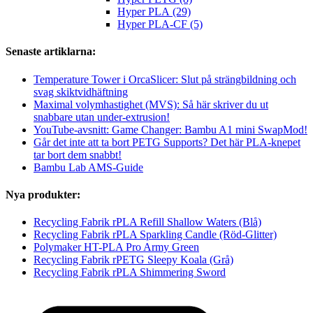
Hyper PLA (29)
Hyper PLA-CF (5)
Senaste artiklarna:
Temperature Tower i OrcaSlicer: Slut på strängbildning och
svag skiktvidhäftning
Maximal volymhastighet (MVS): Så här skriver du ut
snabbare utan under-extrusion!
YouTube-avsnitt: Game Changer: Bambu A1 mini SwapMod!
Går det inte att ta bort PETG Supports? Det här PLA-knepet
tar bort dem snabbt!
Bambu Lab AMS-Guide
Nya produkter:
Recycling Fabrik rPLA Refill Shallow Waters (Blå)
Recycling Fabrik rPLA Sparkling Candle (Röd-Glitter)
Polymaker HT-PLA Pro Army Green
Recycling Fabrik rPETG Sleepy Koala (Grå)
Recycling Fabrik rPLA Shimmering Sword