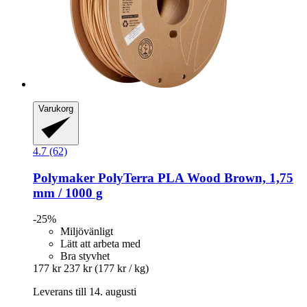
Varukorg
4.7 (62)
Polymaker
PolyTerra PLA Wood Brown, 1,75
mm / 1000 g
-25%
Miljövänligt
Lätt att arbeta med
Bra styvhet
177 kr
237 kr
(177 kr / kg)
Leverans till 14. augusti