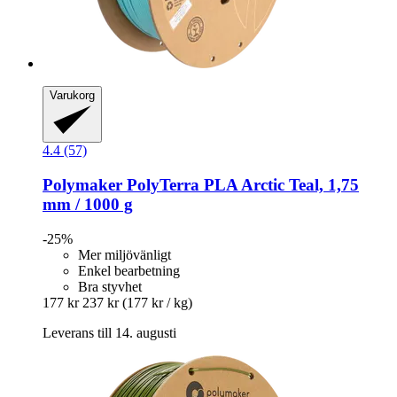
Varukorg
4.4 (57)
Polymaker
PolyTerra PLA Arctic Teal, 1,75
mm / 1000 g
-25%
Mer miljövänligt
Enkel bearbetning
Bra styvhet
177 kr
237 kr
(177 kr / kg)
Leverans till 14. augusti