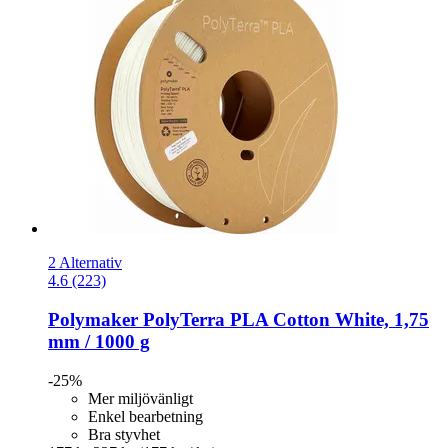
2 Alternativ
4.6 (223)
Polymaker
PolyTerra PLA Cotton White, 1,75
mm / 1000 g
-25%
Mer miljövänligt
Enkel bearbetning
Bra styvhet