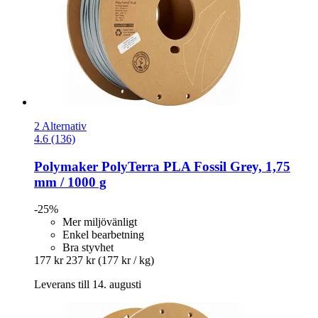
2 Alternativ
4.6 (136)
Polymaker
PolyTerra PLA Fossil Grey, 1,75
mm / 1000 g
-25%
Mer miljövänligt
Enkel bearbetning
Bra styvhet
177 kr
237 kr
(177 kr / kg)
Leverans till 14. augusti