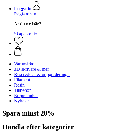
Logga in
Registrera nu
Är du
ny här?
Skapa konto
Varumärken
3D-skrivare & mer
Reservdelar & uppgraderingar
Filament
Resin
Tillbehör
Erbjudanden
Nyheter
Spara minst 20%
Handla efter kategorier