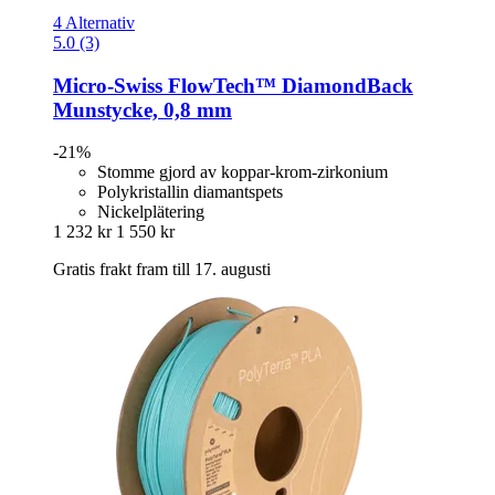
4 Alternativ
5.0 (3)
Micro-Swiss
FlowTech™ DiamondBack
Munstycke, 0,8 mm
-21%
Stomme gjord av koppar-krom-zirkonium
Polykristallin diamantspets
Nickelplätering
1 232 kr
1 550 kr
Gratis frakt fram till 17. augusti