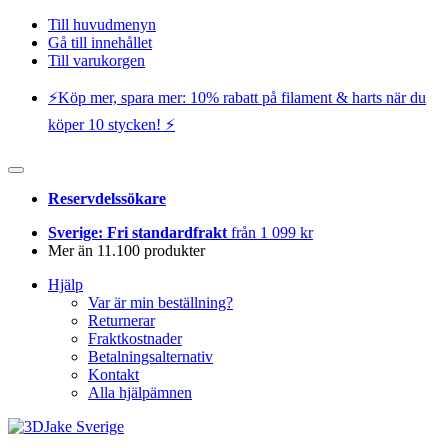
Till huvudmenyn
Gå till innehållet
Till varukorgen
⚡️Köp mer, spara mer: 10% rabatt på filament & harts när du
köper 10 stycken! ⚡️
Reservdelssökare
Sverige: Fri standardfrakt
från 1 099 kr
Mer än 11.100 produkter
Hjälp
Var är min beställning?
Returnerar
Fraktkostnader
Betalningsalternativ
Kontakt
Alla hjälpämnen