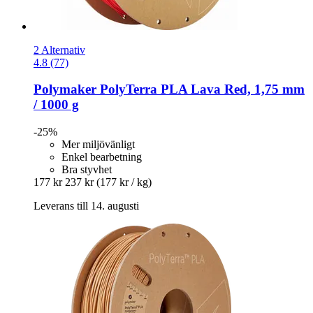
2 Alternativ
4.8 (77)
Polymaker
PolyTerra PLA Lava Red, 1,75 mm
/ 1000 g
-25%
Mer miljövänligt
Enkel bearbetning
Bra styvhet
177 kr
237 kr
(177 kr / kg)
Leverans till 14. augusti