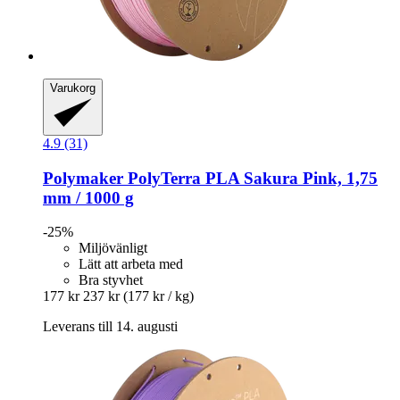
Varukorg
4.9 (31)
Polymaker
PolyTerra PLA Sakura Pink, 1,75
mm / 1000 g
-25%
Miljövänligt
Lätt att arbeta med
Bra styvhet
177 kr
237 kr
(177 kr / kg)
Leverans till 14. augusti