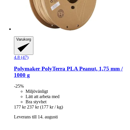
Varukorg
4.8 (47)
Polymaker
PolyTerra PLA Peanut, 1,75 mm /
1000 g
-25%
Miljövänligt
Lätt att arbeta med
Bra styvhet
177 kr
237 kr
(177 kr / kg)
Leverans till 14. augusti