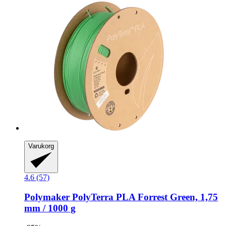
Varukorg
4.6 (57)
Polymaker
PolyTerra PLA Forrest Green, 1,75
mm / 1000 g