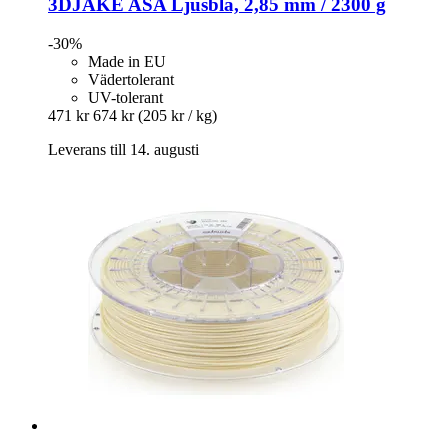
3DJAKE
ASA Ljusblå, 2,85 mm / 2300 g
-30%
Made in EU
Vädertolerant
UV-tolerant
471 kr
674 kr
(205 kr / kg)
Leverans till 14. augusti