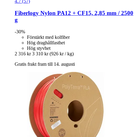
4.7 (57)
Fiberlogy
Nylon PA12 + CF15, 2,85 mm / 2500
g
-30%
Förstärkt med kolfiber
Hög draghållfasthet
Hög styvhet
2 316 kr
3 310 kr
(926 kr / kg)
Gratis frakt fram till 14. augusti