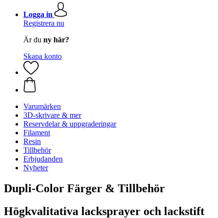
Logga in
Registrera nu
Är du
ny här?
Skapa konto
Varumärken
3D-skrivare & mer
Reservdelar & uppgraderingar
Filament
Resin
Tillbehör
Erbjudanden
Nyheter
Dupli-Color Färger & Tillbehör
Högkvalitativa lacksprayer och lackstift