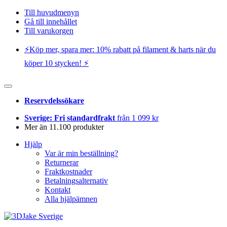
Till huvudmenyn
Gå till innehållet
Till varukorgen
⚡️Köp mer, spara mer: 10% rabatt på filament & harts när du
köper 10 stycken! ⚡️
Reservdelssökare
Sverige: Fri standardfrakt
från 1 099 kr
Mer än 11.100 produkter
Hjälp
Var är min beställning?
Returnerar
Fraktkostnader
Betalningsalternativ
Kontakt
Alla hjälpämnen