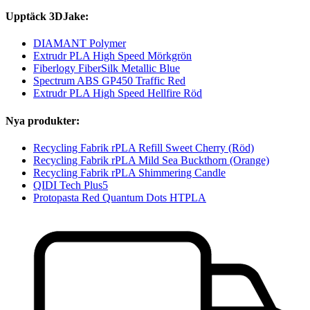
Upptäck 3DJake:
DIAMANT Polymer
Extrudr PLA High Speed Mörkgrön
Fiberlogy FiberSilk Metallic Blue
Spectrum ABS GP450 Traffic Red
Extrudr PLA High Speed Hellfire Röd
Nya produkter:
Recycling Fabrik rPLA Refill Sweet Cherry (Röd)
Recycling Fabrik rPLA Mild Sea Buckthorn (Orange)
Recycling Fabrik rPLA Shimmering Candle
QIDI Tech Plus5
Protopasta Red Quantum Dots HTPLA