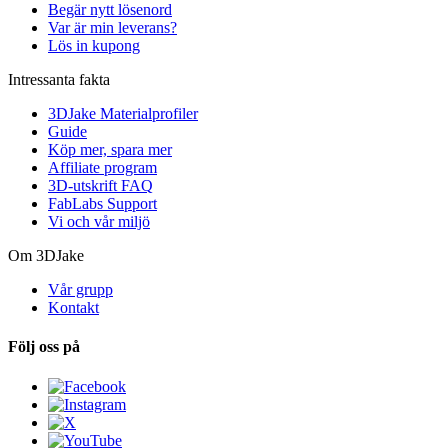
Begär nytt lösenord
Var är min leverans?
Lös in kupong
Intressanta fakta
3DJake Materialprofiler
Guide
Köp mer, spara mer
Affiliate program
3D-utskrift FAQ
FabLabs Support
Vi och vår miljö
Om 3DJake
Vår grupp
Kontakt
Följ oss på