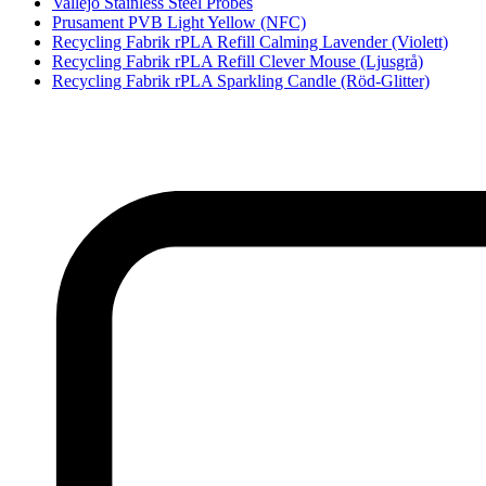
Vallejo Stainless Steel Probes
Prusament PVB Light Yellow (NFC)
Recycling Fabrik rPLA Refill Calming Lavender (Violett)
Recycling Fabrik rPLA Refill Clever Mouse (Ljusgrå)
Recycling Fabrik rPLA Sparkling Candle (Röd-Glitter)