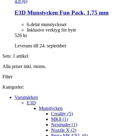
4.8 (6)
E3D
Munstycken Fun Pack, 1,75 mm
6-delat munstycksset
Inklusive verktyg för byte
526 kr
Leverans till 24. september
Sets: 1 artikel
Alla priser inkl. moms.
Filter
Kategorier:
Varumärken
E3D
Munstycken
Creality (5)
MK8 (1)
Nextruder (1)
Nozzle X (2)
Prusa MK4/XL (6)