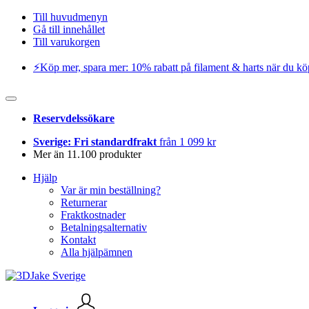
Till huvudmenyn
Gå till innehållet
Till varukorgen
⚡️Köp mer, spara mer: 10% rabatt på filament & harts när du kö
Reservdelssökare
Sverige: Fri standardfrakt
från 1 099 kr
Mer än 11.100 produkter
Hjälp
Var är min beställning?
Returnerar
Fraktkostnader
Betalningsalternativ
Kontakt
Alla hjälpämnen