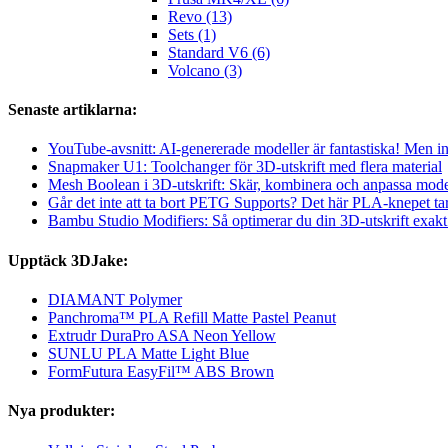
Revo (13)
Sets (1)
Standard V6 (6)
Volcano (3)
Senaste artiklarna:
YouTube-avsnitt: AI-genererade modeller är fantastiska! Men int
Snapmaker U1: Toolchanger för 3D-utskrift med flera material
Mesh Boolean i 3D-utskrift: Skär, kombinera och anpassa mod
Går det inte att ta bort PETG Supports? Det här PLA-knepet ta
Bambu Studio Modifiers: Så optimerar du din 3D-utskrift exakt 
Upptäck 3DJake:
DIAMANT Polymer
Panchroma™ PLA Refill Matte Pastel Peanut
Extrudr DuraPro ASA Neon Yellow
SUNLU PLA Matte Light Blue
FormFutura EasyFil™ ABS Brown
Nya produkter: