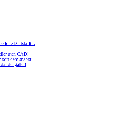
e för 3D-utskrift...
eller utan CAD!
r bort dem snabbt!
där det gäller!