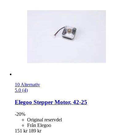
10 Alternativ
5.0 (4)
Elegoo
Stepper Motor, 42-​25
-20%
Original reservdel
Från Elegoo
151 kr
189 kr