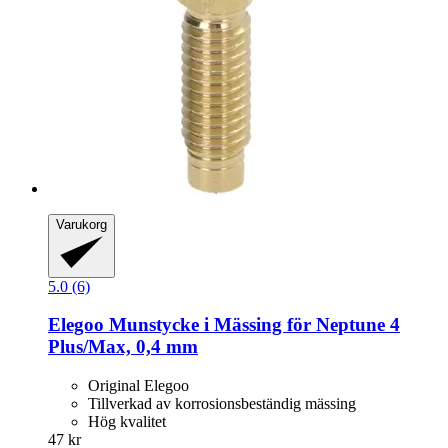
Varukorg
5.0 (6)
Elegoo
Munstycke i Mässing för Neptune 4
Plus/Max, 0,4 mm
Original Elegoo
Tillverkad av korrosionsbeständig mässing
Hög kvalitet
47 kr