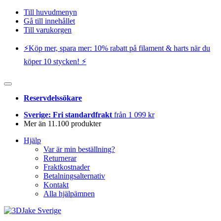
Till huvudmenyn
Gå till innehållet
Till varukorgen
⚡️Köp mer, spara mer: 10% rabatt på filament & harts när du
köper 10 stycken! ⚡️
Reservdelssökare
Sverige: Fri standardfrakt
från 1 099 kr
Mer än 11.100 produkter
Hjälp
Var är min beställning?
Returnerar
Fraktkostnader
Betalningsalternativ
Kontakt
Alla hjälpämnen