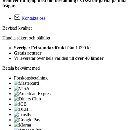
Behöver du hjälp med din beställning? Vi svarar gärna på dina
frågor.
Kontakta oss
Bevisad kvalitet
Handla säkert och pålitligt
Sverige: Fri standardfrakt
från 1 099 kr
Gratis returer
Vi levererar över hela världen till
över 40 länder
Betala bekvämt med
Förskottsbetalning