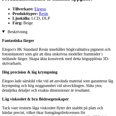
Tillverkare:
Elegoo
Produkttyper:
Resin
Ljuskälla:
LCD, DLP
Färg:
Beige
Beskrivning
Fantastiska färger
Elegoo's 8K Standard Resin innehåller högkvalitativa pigment och
fotoinitiatorer som gör att dina utskrivna modeller framträder i
strålande färger. Skapa äkta konstverk med detta högupplösta 3D-
skrivarharts.
Hög precision & låg krympning
Elegoo lade särskild vikt vid att använda material som garanterar låg
krympning och hög noggrannhet vid utvecklingen. Släta ytor,
detaljrika detaljer och exakta dimensioner är resultatet.
Låg viskositet & bra flödesegenskaper
Tack vare resinets låga viskositet flyter det snabbt på plats och
härdar precist, vilket ökar framgångsfrekvensen för