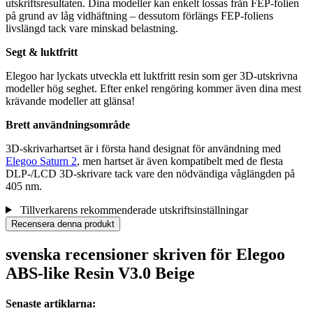
utskriftsresultaten. Dina modeller kan enkelt lossas från FEP-folien
på grund av låg vidhäftning – dessutom förlängs FEP-foliens
livslängd tack vare minskad belastning.
Segt & luktfritt
Elegoo har lyckats utveckla ett luktfritt resin som ger 3D-utskrivna
modeller hög seghet. Efter enkel rengöring kommer även dina mest
krävande modeller att glänsa!
Brett användningsområde
3D-skrivarhartset är i första hand designat för användning med
Elegoo Saturn 2
, men hartset är även kompatibelt med de flesta
DLP-/LCD 3D-skrivare tack vare den nödvändiga våglängden på
405 nm.
Tillverkarens rekommenderade utskriftsinställningar
Recensera denna produkt
svenska recensioner skriven för Elegoo
ABS-like Resin V3.0 Beige
Senaste artiklarna: