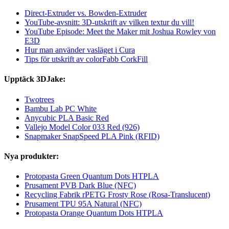
Direct-Extruder vs. Bowden-Extruder
YouTube-avsnitt: 3D-utskrift av vilken textur du vill!
YouTube Episode: Meet the Maker mit Joshua Rowley von
E3D
Hur man använder vasläget i Cura
Tips för utskrift av colorFabb CorkFill
Upptäck 3DJake:
Twotrees
Bambu Lab PC White
Anycubic PLA Basic Red
Vallejo Model Color 033 Red (926)
Snapmaker SnapSpeed PLA Pink (RFID)
Nya produkter:
Protopasta Green Quantum Dots HTPLA
Prusament PVB Dark Blue (NFC)
Recycling Fabrik rPETG Frosty Rose (Rosa-Translucent)
Prusament TPU 95A Natural (NFC)
Protopasta Orange Quantum Dots HTPLA