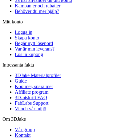
Så här använder du ditt konto
Kampanjer och rabatter
Behöver du mer hjälp?
Mitt konto
Logga in
Skapa konto
Begär nytt lösenord
Var är min leverans?
Lös in kupong
Intressanta fakta
3DJake Materialprofiler
Guide
Köp mer, spara mer
Affiliate program
3D-utskrift FAQ
FabLabs Support
Vi och vår miljö
Om 3DJake
Vår grupp
Kontakt