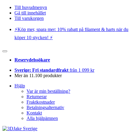
Till huvudmenyn
Gå till innehållet
Till varukorgen
⚡️Köp mer, spara mer: 10% rabatt på filament & harts när du
köper 10 stycken! ⚡️
Reservdelssökare
Sverige: Fri standardfrakt
från 1 099 kr
Mer än 11.100 produkter
Hjälp
Var är min beställning?
Returnerar
Fraktkostnader
Betalningsalternativ
Kontakt
Alla hjälpämnen