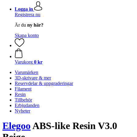
Logga in
Registrera nu
Är du
ny här?
Skapa konto
Varukorg
0 kr
Varumärken
3D-skrivare & mer
Reservdelar & uppgraderingar
Filament
Resin
Tillbehör
Erbjudanden
Nyheter
Elegoo
ABS-like Resin V3.0