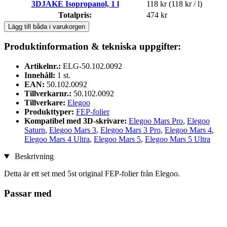
3DJAKE Isopropanol, 1 l
118 kr
(118 kr / l)
Totalpris:
474 kr
Lägg till båda i varukorgen
Produktinformation & tekniska uppgifter:
Artikelnr.:
ELG-50.102.0092
Innehåll:
1 st.
EAN:
50.102.0092
Tillverkarnr.:
50.102.0092
Tillverkare:
Elegoo
Produkttyper:
FEP-folier
Kompatibel med 3D-skrivare:
Elegoo Mars Pro
,
Elegoo
Saturn
,
Elegoo Mars 3
,
Elegoo Mars 3 Pro
,
Elegoo Mars 4
,
Elegoo Mars 4 Ultra
,
Elegoo Mars 5
,
Elegoo Mars 5 Ultra
Beskrivning
Detta är ett set med 5st original FEP-folier från Elegoo.
Passar med