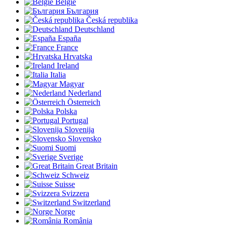
België
България
Česká republika
Deutschland
España
France
Hrvatska
Ireland
Italia
Magyar
Nederland
Österreich
Polska
Portugal
Slovenija
Slovensko
Suomi
Sverige
Great Britain
Schweiz
Suisse
Svizzera
Switzerland
Norge
România