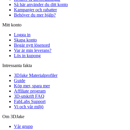
Så här använder du ditt konto
Kampanjer och rabatter
Behöver du mer hjälp?
Mitt konto
Logga in
Skapa konto
Begär nytt lösenord
Var är min leverans?
Lös in kupong
Intressanta fakta
3DJake Materialprofiler
Guide
Köp mer, spara mer
Affiliate program
3D-utskrift FAQ
FabLabs Support
Vi och vår miljö
Om 3DJake
Vår grupp