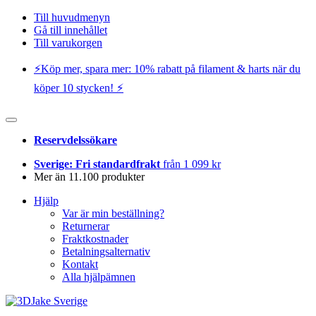
Till huvudmenyn
Gå till innehållet
Till varukorgen
⚡️Köp mer, spara mer: 10% rabatt på filament & harts när du
köper 10 stycken! ⚡️
Reservdelssökare
Sverige: Fri standardfrakt
från 1 099 kr
Mer än 11.100 produkter
Hjälp
Var är min beställning?
Returnerar
Fraktkostnader
Betalningsalternativ
Kontakt
Alla hjälpämnen