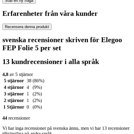
Ställ en ny fråga
Erfarenheter från våra kunder
Recensera denna produkt
svenska recensioner skriven för Elegoo
FEP Folie 5 per set
13 kundrecensioner i alla språk
4,8
av 5 stjärnor
5 stjärnor
38
(86%)
4 stjärnor
4
(9%)
3 stjärnor
1
(2%)
2 stjärnor
1
(2%)
1 Stjärnor
0
(0%)
44
recensioner
Vi har inga recensioner på svenska ännu, men vi har 13 recensioner
tillgängliga på andra språk.