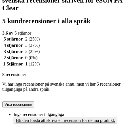
svenska recensioner skriven för eSUN PA
Clear
5 kundrecensioner i alla språk
3,6
av 5 stjärnor
5 stjärnor
2
(25%)
4 stjärnor
3
(37%)
3 stjärnor
2
(25%)
2 stjärnor
0
(0%)
1 Stjärnor
1
(12%)
8
recensioner
Vi har inga recensioner på svenska ännu, men vi har 5 recensioner
tillgängliga på andra språk.
Visa recensioner
Inga recensioner tillgängliga
Bli den första att skriva en recension för denna produkt.