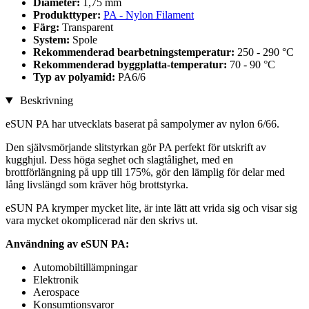
Diameter:
1,75 mm
Produkttyper:
PA - Nylon Filament
Färg:
Transparent
System:
Spole
Rekommenderad bearbetningstemperatur:
250 - 290 °C
Rekommenderad byggplatta-temperatur:
70 - 90 °C
Typ av polyamid:
PA6/6
Beskrivning
eSUN PA har utvecklats baserat på sampolymer av nylon 6/66.
Den självsmörjande slitstyrkan gör PA perfekt för utskrift av
kugghjul. Dess höga seghet och slagtålighet, med en
brottförlängning på upp till 175%, gör den lämplig för delar med
lång livslängd som kräver hög brottstyrka.
eSUN PA krymper mycket lite, är inte lätt att vrida sig och visar sig
vara mycket okomplicerad när den skrivs ut.
Användning av eSUN PA:
Automobiltillämpningar
Elektronik
Aerospace
Konsumtionsvaror