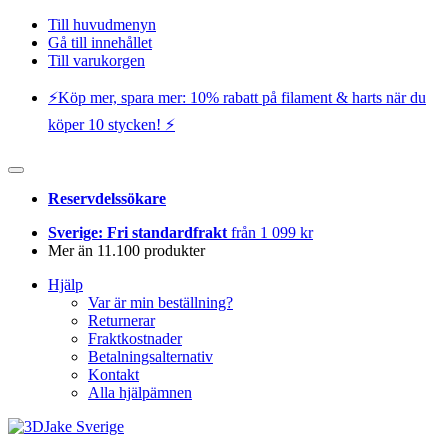
Till huvudmenyn
Gå till innehållet
Till varukorgen
⚡️Köp mer, spara mer: 10% rabatt på filament & harts när du
köper 10 stycken! ⚡️
Reservdelssökare
Sverige: Fri standardfrakt
från 1 099 kr
Mer än 11.100 produkter
Hjälp
Var är min beställning?
Returnerar
Fraktkostnader
Betalningsalternativ
Kontakt
Alla hjälpämnen