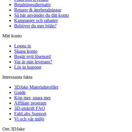
Betalningsalternativ
Returer & återbetalningar
Så här använder du ditt konto
Kampanjer och rabatter
Behöver du mer hjälp?
Mitt konto
Logga in
Skapa konto
Begär nytt lösenord
Var är min leverans?
Lös in kupong
Intressanta fakta
3DJake Materialprofiler
Guide
Köp mer, spara mer
Affiliate program
3D-utskrift FAQ
FabLabs Support
Vi och vår miljö
Om 3DJake