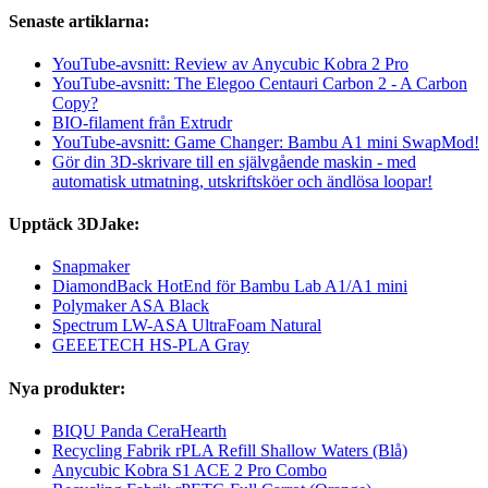
Senaste artiklarna:
YouTube-avsnitt: Review av Anycubic Kobra 2 Pro
YouTube-avsnitt: The Elegoo Centauri Carbon 2 - A Carbon
Copy?
BIO-filament från Extrudr
YouTube-avsnitt: Game Changer: Bambu A1 mini SwapMod!
Gör din 3D-skrivare till en självgående maskin - med
automatisk utmatning, utskriftsköer och ändlösa loopar!
Upptäck 3DJake:
Snapmaker
DiamondBack HotEnd för Bambu Lab A1/A1 mini
Polymaker ASA Black
Spectrum LW-ASA UltraFoam Natural
GEEETECH HS-PLA Gray
Nya produkter:
BIQU Panda CeraHearth
Recycling Fabrik rPLA Refill Shallow Waters (Blå)
Anycubic Kobra S1 ACE 2 Pro Combo