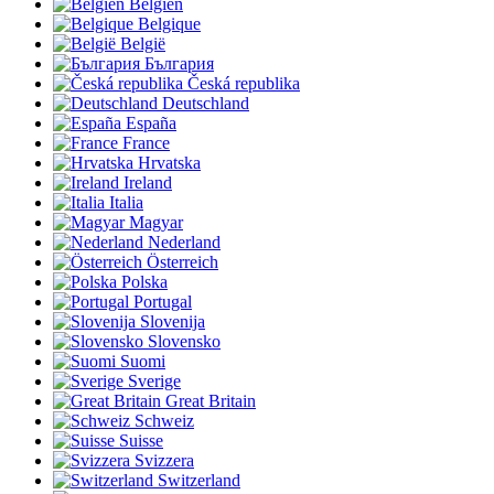
Belgien
Belgique
België
България
Česká republika
Deutschland
España
France
Hrvatska
Ireland
Italia
Magyar
Nederland
Österreich
Polska
Portugal
Slovenija
Slovensko
Suomi
Sverige
Great Britain
Schweiz
Suisse
Svizzera
Switzerland