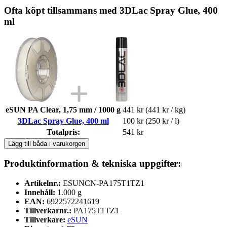
Ofta köpt tillsammans med 3DLac Spray Glue, 400
ml
eSUN PA Clear, 1,75 mm / 1000 g
441 kr
(441 kr / kg)
3DLac Spray Glue, 400 ml
100 kr
(250 kr / l)
Totalpris:
541 kr
Lägg till båda i varukorgen
Produktinformation & tekniska uppgifter:
Artikelnr.:
ESUNCN-PA175T1TZ1
Innehåll:
1.000 g
EAN:
6922572241619
Tillverkarnr.:
PA175T1TZ1
Tillverkare:
eSUN