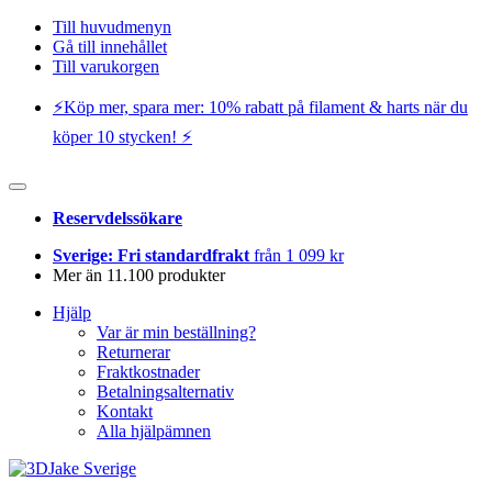
Till huvudmenyn
Gå till innehållet
Till varukorgen
⚡️Köp mer, spara mer: 10% rabatt på filament & harts när du
köper 10 stycken! ⚡️
Reservdelssökare
Sverige: Fri standardfrakt
från 1 099 kr
Mer än 11.100 produkter
Hjälp
Var är min beställning?
Returnerar
Fraktkostnader
Betalningsalternativ
Kontakt
Alla hjälpämnen