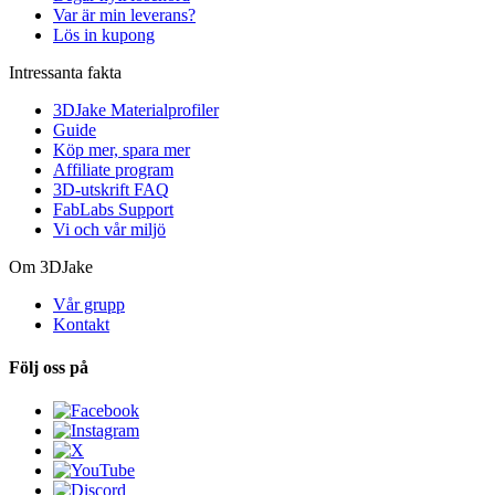
Var är min leverans?
Lös in kupong
Intressanta fakta
3DJake Materialprofiler
Guide
Köp mer, spara mer
Affiliate program
3D-utskrift FAQ
FabLabs Support
Vi och vår miljö
Om 3DJake
Vår grupp
Kontakt
Följ oss på