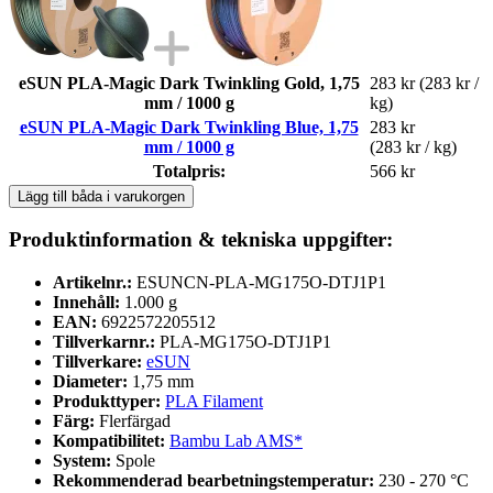
eSUN PLA-Magic Dark Twinkling Gold, 1,75
283 kr
(283 kr /
mm / 1000 g
kg)
eSUN PLA-Magic Dark Twinkling Blue, 1,75
283 kr
mm / 1000 g
(283 kr / kg)
Totalpris:
566 kr
Lägg till båda i varukorgen
Produktinformation & tekniska uppgifter:
Artikelnr.:
ESUNCN-PLA-MG175O-DTJ1P1
Innehåll:
1.000 g
EAN:
6922572205512
Tillverkarnr.:
PLA-MG175O-DTJ1P1
Tillverkare:
eSUN
Diameter:
1,75 mm
Produkttyper:
PLA Filament
Färg:
Flerfärgad
Kompatibilitet:
Bambu Lab AMS*
System:
Spole
Rekommenderad bearbetningstemperatur:
230 - 270 °C