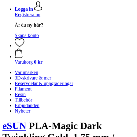
Logga in
Registrera nu
Är du
ny här?
Skapa konto
Varukorg
0 kr
Varumärken
3D-skrivare & mer
Reservdelar & uppgraderingar
Filament
Resin
Tillbehör
Erbjudanden
Nyheter
eSUN
PLA-Magic Dark