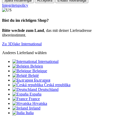
Spara inställningar
Acceptera
Endast nödvändiga
Integritetspolicy
Bist du im richtigen Shop?
Bitte wechsle zum Land
, das mit deiner Lieferadresse
übereinstimmt.
Zu 3DJake International
Anderes Lieferland wählen
International
Belgien
Belgique
België
България
Česká republika
Deutschland
España
France
Hrvatska
Ireland
Italia