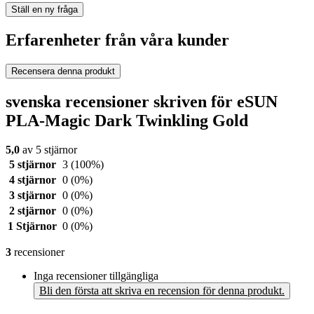
Ställ en ny fråga
Erfarenheter från våra kunder
Recensera denna produkt
svenska recensioner skriven för eSUN
PLA-Magic Dark Twinkling Gold
5,0
av 5 stjärnor
5 stjärnor
3
(100%)
4 stjärnor
0
(0%)
3 stjärnor
0
(0%)
2 stjärnor
0
(0%)
1 Stjärnor
0
(0%)
3
recensioner
Inga recensioner tillgängliga
Bli den första att skriva en recension för denna produkt.