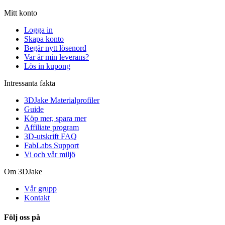
Mitt konto
Logga in
Skapa konto
Begär nytt lösenord
Var är min leverans?
Lös in kupong
Intressanta fakta
3DJake Materialprofiler
Guide
Köp mer, spara mer
Affiliate program
3D-utskrift FAQ
FabLabs Support
Vi och vår miljö
Om 3DJake
Vår grupp
Kontakt
Följ oss på