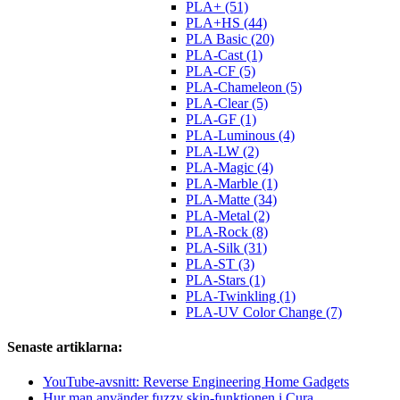
PLA+ (51)
PLA+HS (44)
PLA Basic (20)
PLA-Cast (1)
PLA-CF (5)
PLA-Chameleon (5)
PLA-Clear (5)
PLA-GF (1)
PLA-Luminous (4)
PLA-LW (2)
PLA-Magic (4)
PLA-Marble (1)
PLA-Matte (34)
PLA-Metal (2)
PLA-Rock (8)
PLA-Silk (31)
PLA-ST (3)
PLA-Stars (1)
PLA-Twinkling (1)
PLA-UV Color Change (7)
Senaste artiklarna:
YouTube-avsnitt: Reverse Engineering Home Gadgets
Hur man använder fuzzy skin-funktionen i Cura