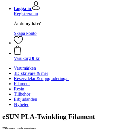
Logga in
Registrera nu
Är du
ny här?
Skapa konto
Varukorg
0 kr
Varumärken
3D-skrivare & mer
Reservdelar & uppgraderingar
Filament
Resin
Tillbehör
Erbjudanden
Nyheter
eSUN PLA-Twinkling Filament
Filtrera och sortera