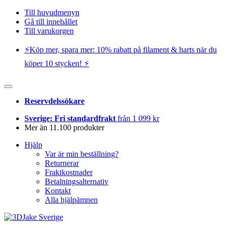
Till huvudmenyn
Gå till innehållet
Till varukorgen
⚡️Köp mer, spara mer: 10% rabatt på filament & harts när du
köper 10 stycken! ⚡️
Reservdelssökare
Sverige: Fri standardfrakt
från 1 099 kr
Mer än 11.100 produkter
Hjälp
Var är min beställning?
Returnerar
Fraktkostnader
Betalningsalternativ
Kontakt
Alla hjälpämnen