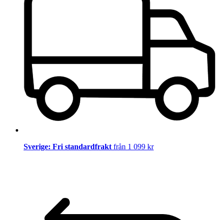
Sverige: Fri standardfrakt
från 1 099 kr