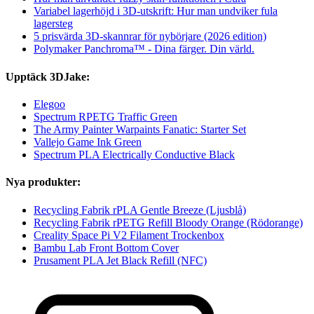
Variabel lagerhöjd i 3D-utskrift: Hur man undviker fula
lagersteg
5 prisvärda 3D-skannrar för nybörjare (2026 edition)
Polymaker Panchroma™ - Dina färger. Din värld.
Upptäck 3DJake:
Elegoo
Spectrum RPETG Traffic Green
The Army Painter Warpaints Fanatic: Starter Set
Vallejo Game Ink Green
Spectrum PLA Electrically Conductive Black
Nya produkter:
Recycling Fabrik rPLA Gentle Breeze (Ljusblå)
Recycling Fabrik rPETG Refill Bloody Orange (Rödorange)
Creality Space Pi V2 Filament Trockenbox
Bambu Lab Front Bottom Cover
Prusament PLA Jet Black Refill (NFC)