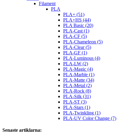
Filament
PLA
PLA+ (51)
PLA+HS (44)
PLA Basic (20)
PLA-Cast (1)
PLA-CF (5)
PLA-Chameleon (5)
PLA-Clear (5)
PLA-GF (1)
PLA-Luminous (4)
PLA-LW (2)
PLA-Magic (4)
PLA-Marble (1)
PLA-Matte (34)
PLA-Metal (2)
PLA-Rock (8)
PLA-Silk (31)
PLA-ST (3)
PLA-Stars (1)
PLA-Twinkling (1)
PLA-UV Color Change (7)
Senaste artiklarna: