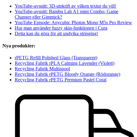
YouTube-avsnitt: 3D-utskrift av vilken textur du vill!
YouTube-avsnitt: Bambu Lab A1 mini Combo: Game
Changer eller Gimmick?
YouTube Episode: Anycubic Photon Mono M5s Pro Review
Hur man använder fuzzy skin-funktionen i Cura
Detta kan du göra för att undvika stringing!
Nya produkter:
rPETG Refill Polished Glass (Transparent)
Recycling Fabrik rPLA Calming Lavender (Violett)
Recycling Fabrik Multispool
Recycling Fabrik rPETG Bloody Orange (Rödorange)
Recycling Fabrik rPETG Premium Pastel Coral