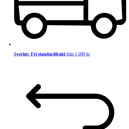
Sverige: Fri standardfrakt
från 1 099 kr