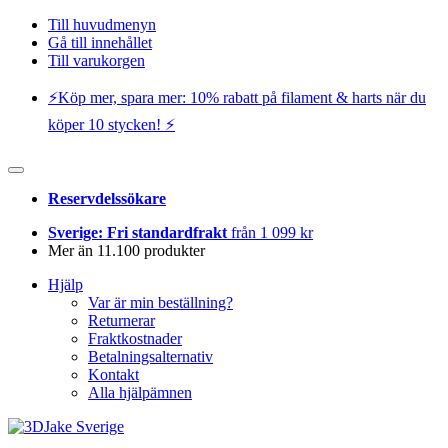
Till huvudmenyn
Gå till innehållet
Till varukorgen
⚡️Köp mer, spara mer: 10% rabatt på filament & harts när du
köper 10 stycken! ⚡️
Reservdelssökare
Sverige: Fri standardfrakt
från 1 099 kr
Mer än 11.100 produkter
Hjälp
Var är min beställning?
Returnerar
Fraktkostnader
Betalningsalternativ
Kontakt
Alla hjälpämnen