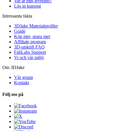
Var är min leverans?
Lös in kupong
Intressanta fakta
3DJake Materialprofiler
Guide
Köp mer, spara mer
Affiliate program
3D-utskrift FAQ
FabLabs Support
Vi och vår miljö
Om 3DJake
Vår grupp
Kontakt
Följ oss på