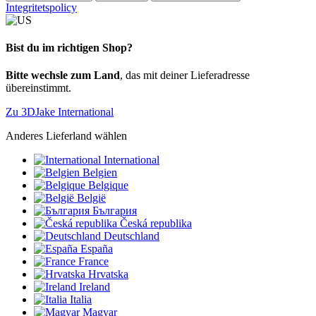
Integritetspolicy
Bist du im richtigen Shop?
Bitte wechsle zum Land
, das mit deiner Lieferadresse
übereinstimmt.
Zu 3DJake International
Anderes Lieferland wählen
International
Belgien
Belgique
België
България
Česká republika
Deutschland
España
France
Hrvatska
Ireland
Italia
Magyar