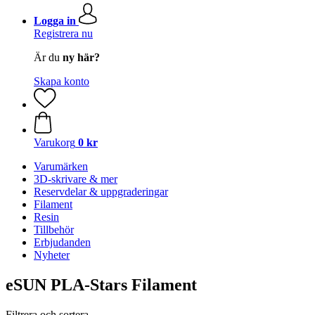
Logga in
Registrera nu
Är du
ny här?
Skapa konto
Varukorg
0 kr
Varumärken
3D-skrivare & mer
Reservdelar & uppgraderingar
Filament
Resin
Tillbehör
Erbjudanden
Nyheter
eSUN PLA-Stars Filament
Filtrera och sortera