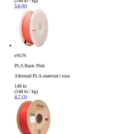
(148 kr / kg)
5.0 (6)
eSUN
PLA Basic Pink
Allround PLA-material i rosa
148 kr
(148 kr / kg)
4.7 (3)