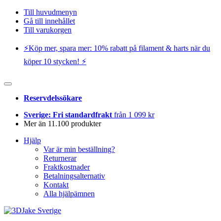
Till huvudmenyn
Gå till innehållet
Till varukorgen
⚡️Köp mer, spara mer: 10% rabatt på filament & harts när du
köper 10 stycken! ⚡️
Reservdelssökare
Sverige: Fri standardfrakt
från 1 099 kr
Mer än 11.100 produkter
Hjälp
Var är min beställning?
Returnerar
Fraktkostnader
Betalningsalternativ
Kontakt
Alla hjälpämnen