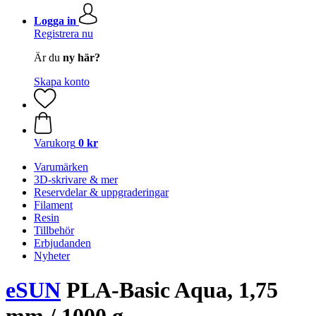
Logga in
Registrera nu
Är du
ny här?
Skapa konto
Varukorg
0 kr
Varumärken
3D-skrivare & mer
Reservdelar & uppgraderingar
Filament
Resin
Tillbehör
Erbjudanden
Nyheter
eSUN
PLA-Basic Aqua, 1,75