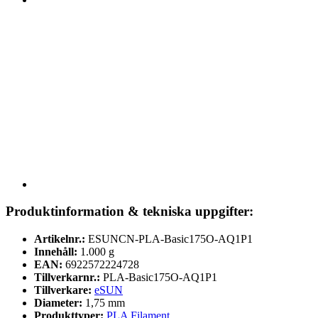
Produktinformation & tekniska uppgifter:
Artikelnr.:
ESUNCN-PLA-Basic175O-AQ1P1
Innehåll:
1.000 g
EAN:
6922572224728
Tillverkarnr.:
PLA-Basic175O-AQ1P1
Tillverkare:
eSUN
Diameter:
1,75 mm
Produkttyper:
PLA Filament