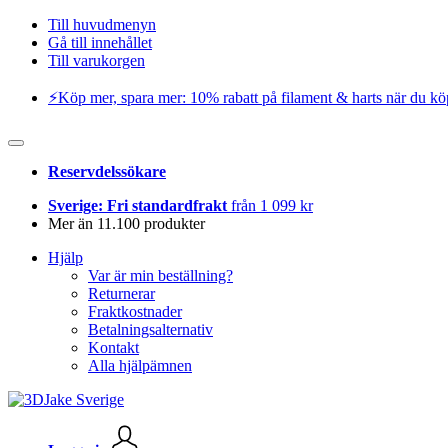
Till huvudmenyn
Gå till innehållet
Till varukorgen
⚡️Köp mer, spara mer: 10% rabatt på filament & harts när du kö
Reservdelssökare
Sverige: Fri standardfrakt
från 1 099 kr
Mer än 11.100 produkter
Hjälp
Var är min beställning?
Returnerar
Fraktkostnader
Betalningsalternativ
Kontakt
Alla hjälpämnen