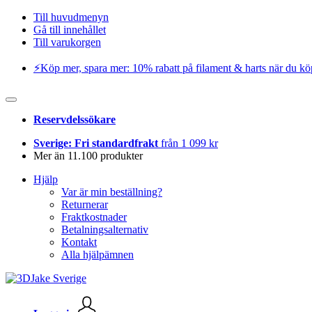
Till huvudmenyn
Gå till innehållet
Till varukorgen
⚡️Köp mer, spara mer: 10% rabatt på filament & harts när du kö
Reservdelssökare
Sverige: Fri standardfrakt
från 1 099 kr
Mer än 11.100 produkter
Hjälp
Var är min beställning?
Returnerar
Fraktkostnader
Betalningsalternativ
Kontakt
Alla hjälpämnen