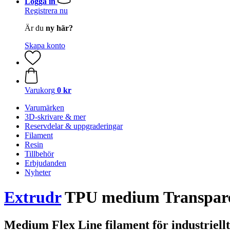
Logga in
Registrera nu
Är du
ny här?
Skapa konto
Varukorg
0 kr
Varumärken
3D-skrivare & mer
Reservdelar & uppgraderingar
Filament
Resin
Tillbehör
Erbjudanden
Nyheter
Extrudr
TPU medium Transparen
Medium Flex Line filament för industriell