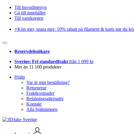
Till huvudmenyn
Gå till innehållet
Till varukorgen
⚡️Köp mer, spara mer: 10% rabatt på filament & harts när du kö
Reservdelssökare
Sverige: Fri standardfrakt
från 1 099 kr
Mer än 11.100 produkter
Hjälp
Var är min beställning?
Returnerar
Fraktkostnader
Betalningsalternativ
Kontakt
Alla hjälpämnen