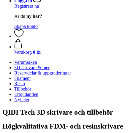
Logga in
Registrera nu
Är du
ny här?
Skapa konto
Varukorg
0 kr
Varumärken
3D-skrivare & mer
Reservdelar & uppgraderingar
Filament
Resin
Tillbehör
Erbjudanden
Nyheter
QIDI Tech 3D skrivare och tillbehör
Högkvalitativa FDM- och resinskrivare