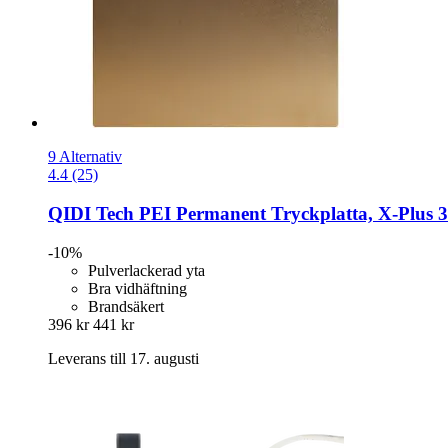
9 Alternativ
4.4 (25)
QIDI Tech
PEI Permanent Tryckplatta, X-​Plus 3
-10%
Pulverlackerad yta
Bra vidhäftning
Brandsäkert
396 kr
441 kr
Leverans till 17. augusti