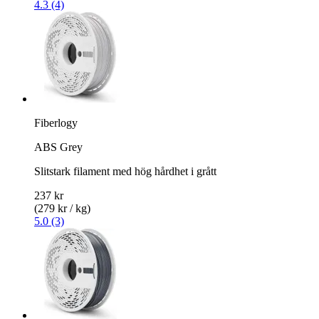
4.3 (4)
Fiberlogy
ABS Grey
Slitstark filament med hög hårdhet i grått
237 kr
(279 kr / kg)
5.0 (3)