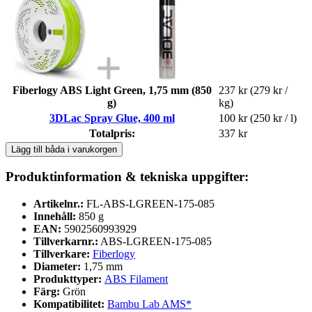
Fiberlogy ABS Light Green, 1,75 mm (850
237 kr
(279 kr /
g)
kg)
3DLac Spray Glue, 400 ml
100 kr
(250 kr / l)
Totalpris:
337 kr
Lägg till båda i varukorgen
Produktinformation & tekniska uppgifter:
Artikelnr.:
FL-ABS-LGREEN-175-085
Innehåll:
850 g
EAN:
5902560993929
Tillverkarnr.:
ABS-LGREEN-175-085
Tillverkare:
Fiberlogy
Diameter:
1,75 mm
Produkttyper:
ABS Filament
Färg:
Grön
Kompatibilitet:
Bambu Lab AMS*