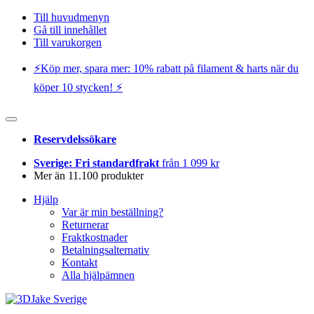
Till huvudmenyn
Gå till innehållet
Till varukorgen
⚡️Köp mer, spara mer: 10% rabatt på filament & harts när du
köper 10 stycken! ⚡️
Reservdelssökare
Sverige: Fri standardfrakt
från 1 099 kr
Mer än 11.100 produkter
Hjälp
Var är min beställning?
Returnerar
Fraktkostnader
Betalningsalternativ
Kontakt
Alla hjälpämnen