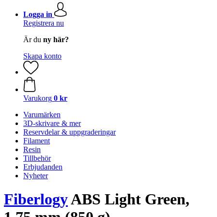
Logga in
Registrera nu
Är du
ny här?
Skapa konto
Varukorg
0 kr
Varumärken
3D-skrivare & mer
Reservdelar & uppgraderingar
Filament
Resin
Tillbehör
Erbjudanden
Nyheter
Fiberlogy
ABS Light Green,