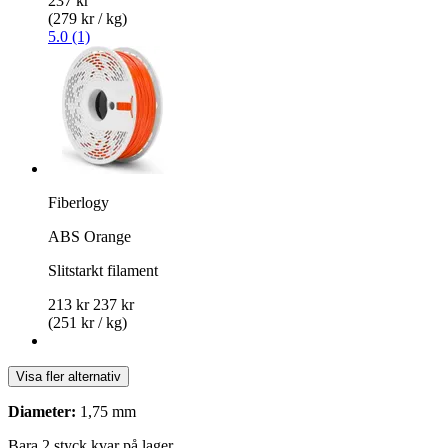
237 kr
(279 kr / kg)
5.0 (1)
Fiberlogy
ABS Orange
Slitstarkt filament
213 kr
237 kr
(251 kr / kg)
Visa fler alternativ
Diameter:
1,75 mm
Bara 2 styck kvar på lager