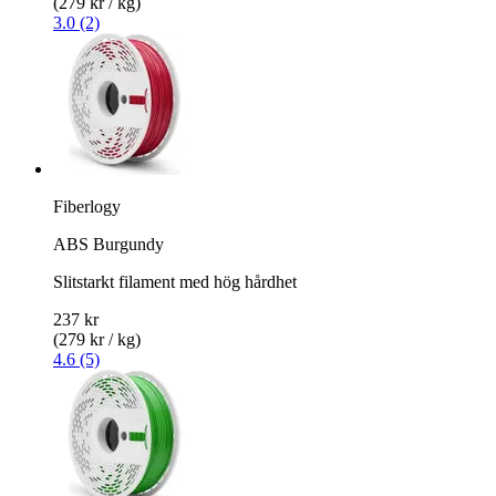
(279 kr / kg)
3.0 (2)
Fiberlogy
ABS Burgundy
Slitstarkt filament med hög hårdhet
237 kr
(279 kr / kg)
4.6 (5)