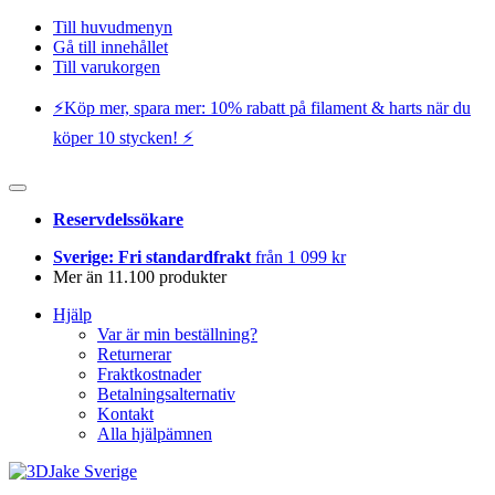
Till huvudmenyn
Gå till innehållet
Till varukorgen
⚡️Köp mer, spara mer: 10% rabatt på filament & harts när du
köper 10 stycken! ⚡️
Reservdelssökare
Sverige: Fri standardfrakt
från 1 099 kr
Mer än 11.100 produkter
Hjälp
Var är min beställning?
Returnerar
Fraktkostnader
Betalningsalternativ
Kontakt
Alla hjälpämnen