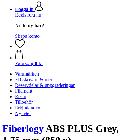
Logga in
Registrera nu
Är du
ny här?
Skapa konto
Varukorg
0 kr
Varumärken
3D-skrivare & mer
Reservdelar & uppgraderingar
Filament
Resin
Tillbehör
Erbjudanden
Nyheter
Fiberlogy
ABS PLUS Grey,