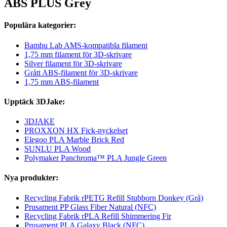
ABS PLUS Grey
Populära kategorier:
Bambu Lab AMS-kompatibla filament
1,75 mm filament för 3D-skrivare
Silver filament för 3D-skrivare
Grått ABS-filament för 3D-skrivare
1,75 mm ABS-filament
Upptäck 3DJake:
3DJAKE
PROXXON HX Fick-nyckelset
Elegoo PLA Marble Brick Red
SUNLU PLA Wood
Polymaker Panchroma™ PLA Jungle Green
Nya produkter:
Recycling Fabrik rPETG Refill Stubborn Donkey (Grå)
Prusament PP Glass Fiber Natural (NFC)
Recycling Fabrik rPLA Refill Shimmering Fir
Prusament PLA Galaxy Black (NFC)