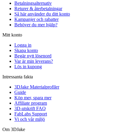
Betalningsalternativ
Returer & återbetalningar
Så här använder du ditt konto
Kampanjer och rabatter
Behöver du mer hjälp?
Mitt konto
Logga in
Skapa konto
Begär nytt lösenord
Var är min leverans?
Lös in kupong
Intressanta fakta
3DJake Materialprofiler
Guide
Köp mer, spara mer
Affiliate program
3D-utskrift FAQ
FabLabs Support
Vi och vår miljö
Om 3DJake