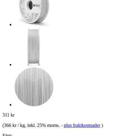
311 kr
(
366 kr / kg
, inkl. 25% moms.
-
plus fraktkostnader
)
Färg: