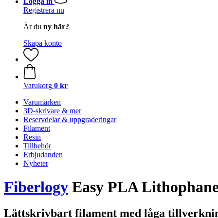
Logga in
Registrera nu
Är du
ny här?
Skapa konto
Varukorg
0 kr
Varumärken
3D-skrivare & mer
Reservdelar & uppgraderingar
Filament
Resin
Tillbehör
Erbjudanden
Nyheter
Fiberlogy
Easy PLA Lithophane 
Lättskrivbart filament med låga tillverkni