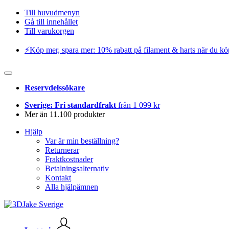
Till huvudmenyn
Gå till innehållet
Till varukorgen
⚡️Köp mer, spara mer: 10% rabatt på filament & harts när du kö
Reservdelssökare
Sverige: Fri standardfrakt
från 1 099 kr
Mer än 11.100 produkter
Hjälp
Var är min beställning?
Returnerar
Fraktkostnader
Betalningsalternativ
Kontakt
Alla hjälpämnen