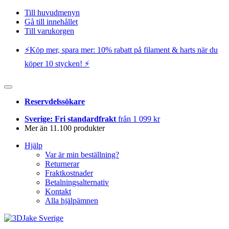
Till huvudmenyn
Gå till innehållet
Till varukorgen
⚡️Köp mer, spara mer: 10% rabatt på filament & harts när du
köper 10 stycken! ⚡️
Reservdelssökare
Sverige: Fri standardfrakt
från 1 099 kr
Mer än 11.100 produkter
Hjälp
Var är min beställning?
Returnerar
Fraktkostnader
Betalningsalternativ
Kontakt
Alla hjälpämnen