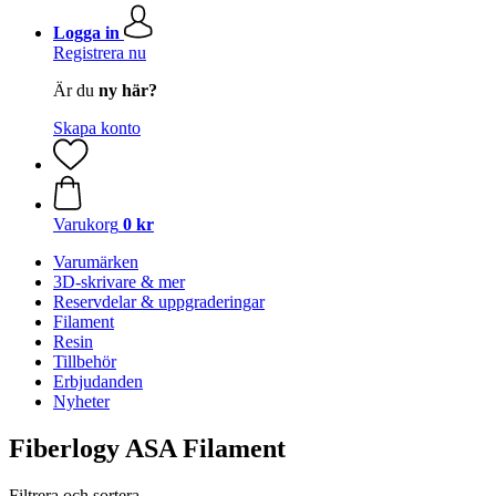
Logga in
Registrera nu
Är du
ny här?
Skapa konto
Varukorg
0 kr
Varumärken
3D-skrivare & mer
Reservdelar & uppgraderingar
Filament
Resin
Tillbehör
Erbjudanden
Nyheter
Fiberlogy ASA Filament
Filtrera och sortera