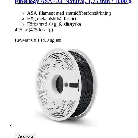
Fiberlogy
ASA+AF Natural, 1,75 mm / 1000 g
ASA-filament med aramidfiberförstärkning
Hög mekanisk hållfasthet
Förbättrad slag- & slitstyrka
475 kr
(475 kr / kg)
Leverans till 14. augusti
Varukorg