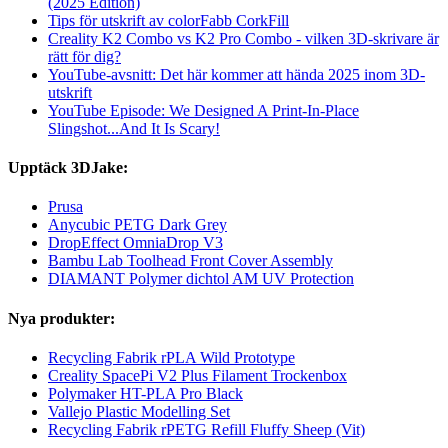
(2025 Edition)
Tips för utskrift av colorFabb CorkFill
Creality K2 Combo vs K2 Pro Combo - vilken 3D-skrivare är
rätt för dig?
YouTube-avsnitt: Det här kommer att hända 2025 inom 3D-
utskrift
YouTube Episode: We Designed A Print-In-Place
Slingshot...And It Is Scary!
Upptäck 3DJake:
Prusa
Anycubic PETG Dark Grey
DropEffect OmniaDrop V3
Bambu Lab Toolhead Front Cover Assembly
DIAMANT Polymer dichtol AM UV Protection
Nya produkter:
Recycling Fabrik rPLA Wild Prototype
Creality SpacePi V2 Plus Filament Trockenbox
Polymaker HT-PLA Pro Black
Vallejo Plastic Modelling Set
Recycling Fabrik rPETG Refill Fluffy Sheep (Vit)