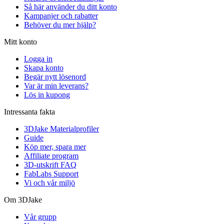
Så här använder du ditt konto
Kampanjer och rabatter
Behöver du mer hjälp?
Mitt konto
Logga in
Skapa konto
Begär nytt lösenord
Var är min leverans?
Lös in kupong
Intressanta fakta
3DJake Materialprofiler
Guide
Köp mer, spara mer
Affiliate program
3D-utskrift FAQ
FabLabs Support
Vi och vår miljö
Om 3DJake
Vår grupp