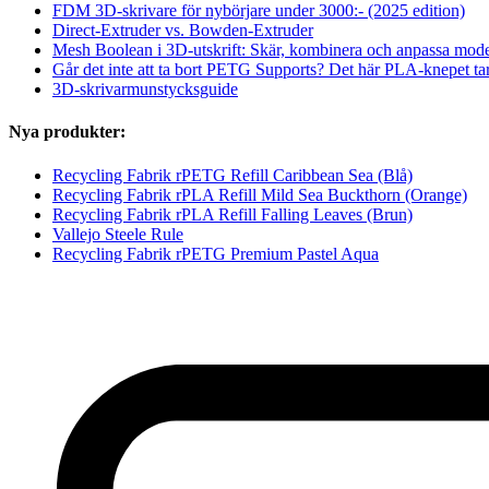
FDM 3D-skrivare för nybörjare under 3000:- (2025 edition)
Direct-Extruder vs. Bowden-Extruder
Mesh Boolean i 3D-utskrift: Skär, kombinera och anpassa mod
Går det inte att ta bort PETG Supports? Det här PLA-knepet ta
3D-skrivarmunstycksguide
Nya produkter:
Recycling Fabrik rPETG Refill Caribbean Sea (Blå)
Recycling Fabrik rPLA Refill Mild Sea Buckthorn (Orange)
Recycling Fabrik rPLA Refill Falling Leaves (Brun)
Vallejo Steele Rule
Recycling Fabrik rPETG Premium Pastel Aqua