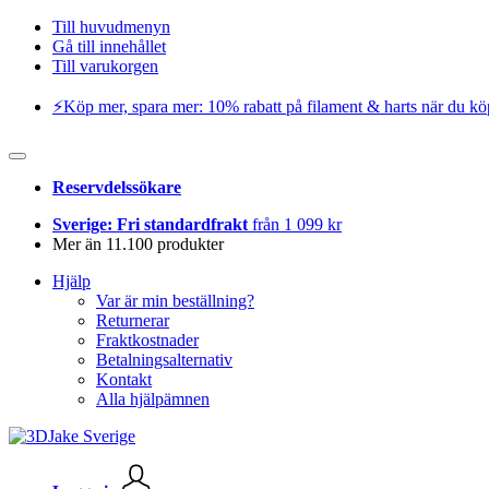
Till huvudmenyn
Gå till innehållet
Till varukorgen
⚡️Köp mer, spara mer: 10% rabatt på filament & harts när du kö
Reservdelssökare
Sverige: Fri standardfrakt
från 1 099 kr
Mer än 11.100 produkter
Hjälp
Var är min beställning?
Returnerar
Fraktkostnader
Betalningsalternativ
Kontakt
Alla hjälpämnen