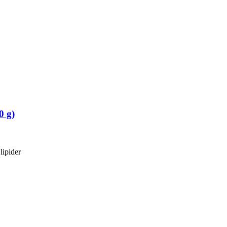
 g)
lipider