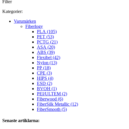
Filter
Kategorier:
Varumärken
Fiberlogy
PLA (105)
PET (53)
PCTG (21)
ASA (20)
ABS (39)
Flexibel (42)
Nylon (13)
PP (18)
CPE (3)
HIPS (4)
ESD (2)
BVOH (1)
PEI/ULTEM (2)
Fiberwood (6)
FiberSilk Metallic (12)
FiberSmooth (5)
Senaste artiklarna: