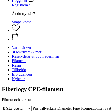
Logga in
Registrera nu
Är du
ny här?
Skapa konto
Varumärken
3D-skrivare & mer
Reservdelar & uppgraderingar
Filament
Resin
Tillbehör
Erbjudanden
Nyheter
Fiberlogy CPE-filament
Filtrera och sortera
Pris
Tillverkare
Diameter
Färg
Kompatibilitet
Sys