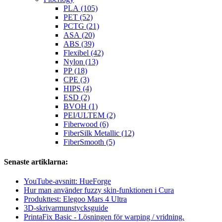
PLA (105)
PET (52)
PCTG (21)
ASA (20)
ABS (39)
Flexibel (42)
Nylon (13)
PP (18)
CPE (3)
HIPS (4)
ESD (2)
BVOH (1)
PEI/ULTEM (2)
Fiberwood (6)
FiberSilk Metallic (12)
FiberSmooth (5)
Senaste artiklarna:
YouTube-avsnitt: HueForge
Hur man använder fuzzy skin-funktionen i Cura
Produkttest: Elegoo Mars 4 Ultra
3D-skrivarmunstycksguide
PrintaFix Basic - Lösningen för warping / vridning.