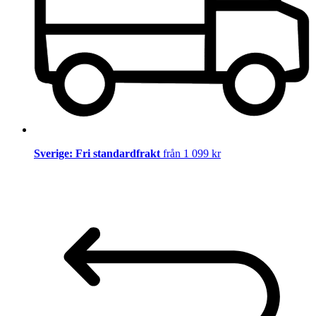
Sverige: Fri standardfrakt
från 1 099 kr