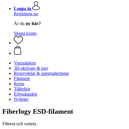
Logga in
Registrera nu
Är du
ny här?
Skapa konto
Varumärken
3D-skrivare & mer
Reservdelar & uppgraderingar
Filament
Resin
Tillbehör
Erbjudanden
Nyheter
Fiberlogy ESD-filament
Filtrera och sortera