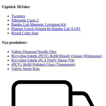
Upptäck 3DJake:
Twotrees
Silhouette Curio 2
Bambu Lab Magnetic Levitation Kit
Phaetus Conch Hotend för Bambu Lab X1/P1
Revell Color Stop
Nya produkter:
Vallejo Diamond Needle Files
Recycling Fabrik rPETG Refill Bloody Orange (Rödorange)
Recycling Fabrik rPLA Fluffy Sheep (Vit)
rPETG Refill Polished Glass (Transparent)
Vallejo Steele Rule