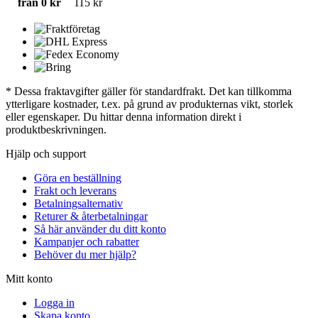
från 0 kr
115 kr
* Dessa fraktavgifter gäller för standardfrakt. Det kan tillkomma
ytterligare kostnader, t.ex. på grund av produkternas vikt, storlek
eller egenskaper. Du hittar denna information direkt i
produktbeskrivningen.
Hjälp och support
Göra en beställning
Frakt och leverans
Betalningsalternativ
Returer & återbetalningar
Så här använder du ditt konto
Kampanjer och rabatter
Behöver du mer hjälp?
Mitt konto
Logga in
Skapa konto