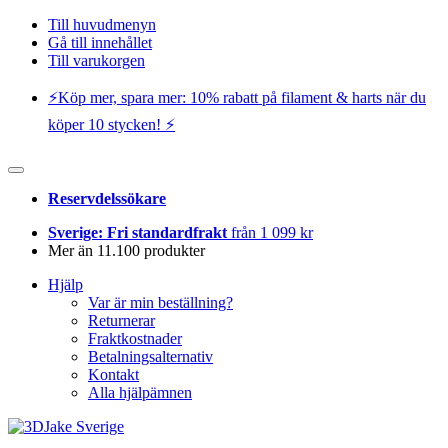
Till huvudmenyn
Gå till innehållet
Till varukorgen
⚡️Köp mer, spara mer: 10% rabatt på filament & harts när du
köper 10 stycken! ⚡️
Reservdelssökare
Sverige: Fri standardfrakt
från 1 099 kr
Mer än 11.100 produkter
Hjälp
Var är min beställning?
Returnerar
Fraktkostnader
Betalningsalternativ
Kontakt
Alla hjälpämnen