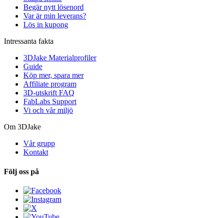
Begär nytt lösenord
Var är min leverans?
Lös in kupong
Intressanta fakta
3DJake Materialprofiler
Guide
Köp mer, spara mer
Affiliate program
3D-utskrift FAQ
FabLabs Support
Vi och vår miljö
Om 3DJake
Vår grupp
Kontakt
Följ oss på