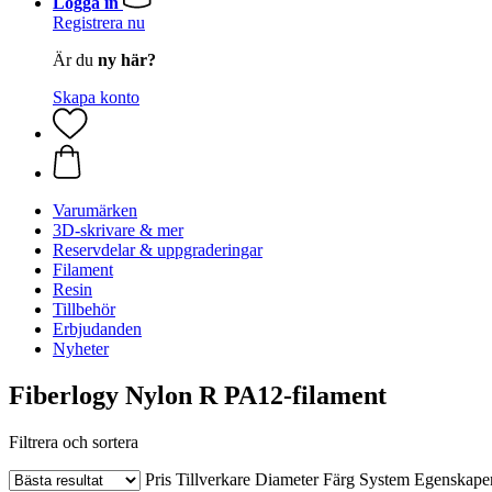
Logga in
Registrera nu
Är du
ny här?
Skapa konto
Varumärken
3D-skrivare & mer
Reservdelar & uppgraderingar
Filament
Resin
Tillbehör
Erbjudanden
Nyheter
Fiberlogy Nylon R PA12-filament
Filtrera och sortera
Pris
Tillverkare
Diameter
Färg
System
Egenskape