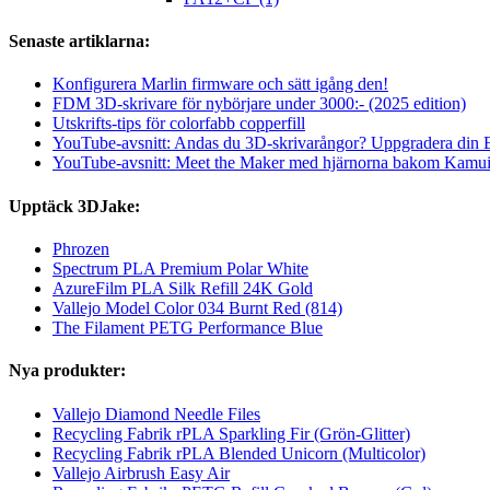
Senaste artiklarna:
Konfigurera Marlin firmware och sätt igång den!
FDM 3D-skrivare för nybörjare under 3000:- (2025 edition)
Utskrifts-tips för colorfabb copperfill
YouTube-avsnitt: Andas du 3D-skrivarångor? Uppgradera din
YouTube-avsnitt: Meet the Maker med hjärnorna bakom Kamu
Upptäck 3DJake:
Phrozen
Spectrum PLA Premium Polar White
AzureFilm PLA Silk Refill 24K Gold
Vallejo Model Color 034 Burnt Red (814)
The Filament PETG Performance Blue
Nya produkter:
Vallejo Diamond Needle Files
Recycling Fabrik rPLA Sparkling Fir (Grön-Glitter)
Recycling Fabrik rPLA Blended Unicorn (Multicolor)
Vallejo Airbrush Easy Air