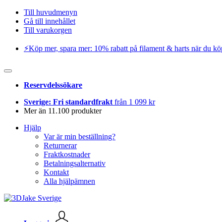
Till huvudmenyn
Gå till innehållet
Till varukorgen
⚡️Köp mer, spara mer: 10% rabatt på filament & harts när du kö
Reservdelssökare
Sverige: Fri standardfrakt
från 1 099 kr
Mer än 11.100 produkter
Hjälp
Var är min beställning?
Returnerar
Fraktkostnader
Betalningsalternativ
Kontakt
Alla hjälpämnen