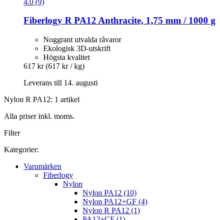
4.0 (9)
Fiberlogy
R PA12 Anthracite, 1,75 mm / 1000 g
Noggrant utvalda råvaror
Ekologisk 3D-utskrift
Högsta kvalitet
617 kr
(617 kr / kg)
Leverans till 14. augusti
Nylon R PA12: 1 artikel
Alla priser inkl. moms.
Filter
Kategorier:
Varumärken
Fiberlogy
Nylon
Nylon PA12 (10)
Nylon PA12+GF (4)
Nylon R PA12 (1)
PA12+CF (1)