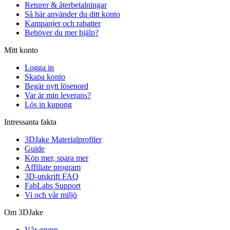
Returer & återbetalningar
Så här använder du ditt konto
Kampanjer och rabatter
Behöver du mer hjälp?
Mitt konto
Logga in
Skapa konto
Begär nytt lösenord
Var är min leverans?
Lös in kupong
Intressanta fakta
3DJake Materialprofiler
Guide
Köp mer, spara mer
Affiliate program
3D-utskrift FAQ
FabLabs Support
Vi och vår miljö
Om 3DJake
Vår grupp