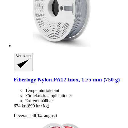
Varukorg
Fiberlogy
Nylon PA12 Inox, 1,75 mm (750 g)
Temperaturtolerant
För tekniska applikationer
Extremt hållbar
674 kr
(899 kr / kg)
Leverans till 14. augusti