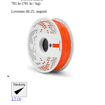
781 kr
(781 kr / kg)
Leverans till 25. augusti
Varukorg
3.7 (3)