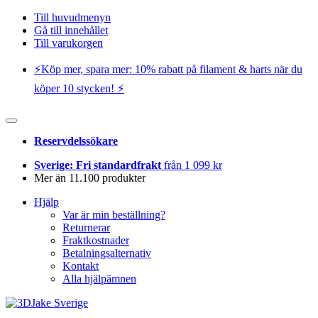
Till huvudmenyn
Gå till innehållet
Till varukorgen
⚡️Köp mer, spara mer: 10% rabatt på filament & harts när du
köper 10 stycken! ⚡️
Reservdelssökare
Sverige: Fri standardfrakt
från 1 099 kr
Mer än 11.100 produkter
Hjälp
Var är min beställning?
Returnerar
Fraktkostnader
Betalningsalternativ
Kontakt
Alla hjälpämnen