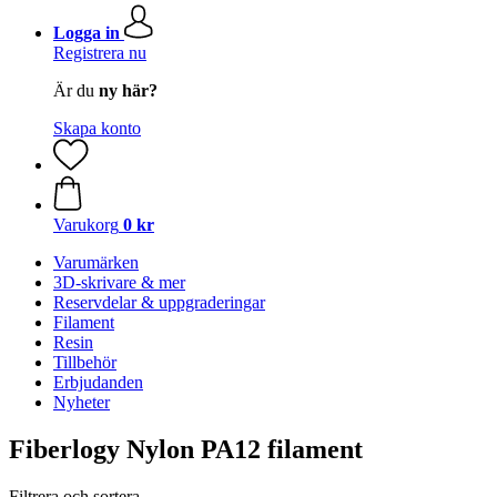
Logga in
Registrera nu
Är du
ny här?
Skapa konto
Varukorg
0 kr
Varumärken
3D-skrivare & mer
Reservdelar & uppgraderingar
Filament
Resin
Tillbehör
Erbjudanden
Nyheter
Fiberlogy Nylon PA12 filament
Filtrera och sortera