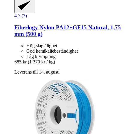
4.7 (3)
Fiberlogy
Nylon PA12+GF15 Natural, 1,75
mm (500 g)
Hög slagtålighet
God kemikaliebeständighet
Låg krympning
685 kr
(1 370 kr / kg)
Leverans till 14. augusti