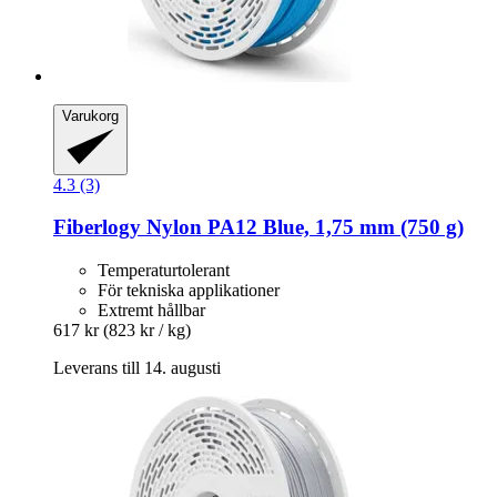
Varukorg
4.3 (3)
Fiberlogy
Nylon PA12 Blue, 1,75 mm (750 g)
Temperaturtolerant
För tekniska applikationer
Extremt hållbar
617 kr
(823 kr / kg)
Leverans till 14. augusti