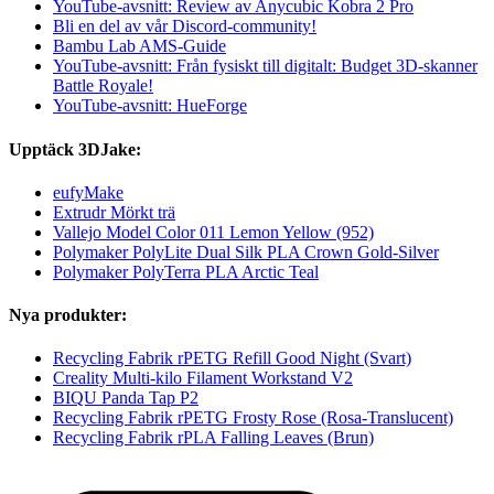
YouTube-avsnitt: Review av Anycubic Kobra 2 Pro
Bli en del av vår Discord-community!
Bambu Lab AMS-Guide
YouTube-avsnitt: Från fysiskt till digitalt: Budget 3D-skanner
Battle Royale!
YouTube-avsnitt: HueForge
Upptäck 3DJake:
eufyMake
Extrudr Mörkt trä
Vallejo Model Color 011 Lemon Yellow (952)
Polymaker PolyLite Dual Silk PLA Crown Gold-Silver
Polymaker PolyTerra PLA Arctic Teal
Nya produkter:
Recycling Fabrik rPETG Refill Good Night (Svart)
Creality Multi-kilo Filament Workstand V2
BIQU Panda Tap P2
Recycling Fabrik rPETG Frosty Rose (Rosa-Translucent)
Recycling Fabrik rPLA Falling Leaves (Brun)