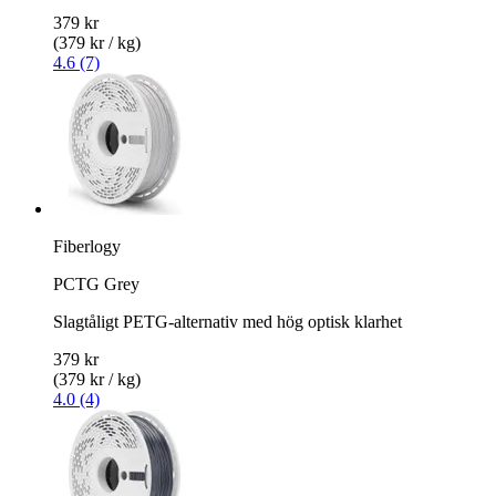
379 kr
(379 kr / kg)
4.6 (7)
Fiberlogy
PCTG Grey
Slagtåligt PETG-alternativ med hög optisk klarhet
379 kr
(379 kr / kg)
4.0 (4)