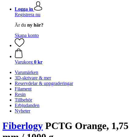
Logga in
Registrera nu
Är du
ny här?
Skapa konto
Varukorg
0 kr
Varumärken
3D-skrivare & mer
Reservdelar & uppgraderingar
Filament
Resin
Tillbehör
Erbjudanden
Nyheter
Fiberlogy
PCTG Orange, 1,75