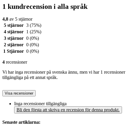
1 kundrecension i alla språk
4,8
av 5 stjärnor
5 stjärnor
3
(75%)
4 stjärnor
1
(25%)
3 stjärnor
0
(0%)
2 stjärnor
0
(0%)
1 Stjärnor
0
(0%)
4
recensioner
Vi har inga recensioner på svenska ännu, men vi har 1 recensioner
tillgängliga på ett annat språk.
Visa recensioner
Inga recensioner tillgängliga
Bli den första att skriva en recension för denna produkt.
Senaste artiklarna: