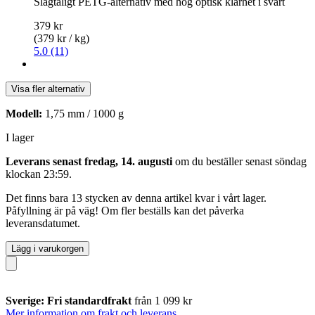
Slagtåligt PETG-alternativ med hög optisk klarhet i svart
379 kr
(379 kr / kg)
5.0 (11)
Visa fler alternativ
Modell:
1,75 mm / 1000 g
I lager
Leverans senast fredag, 14. augusti
om du beställer senast
söndag
klockan 23:59
.
Det finns bara 13 stycken av denna artikel kvar i vårt lager.
Påfyllning är på väg! Om fler beställs kan det påverka
leveransdatumet.
Lägg i varukorgen
Sverige: Fri standardfrakt
från 1 099 kr
Mer information om frakt och leverans