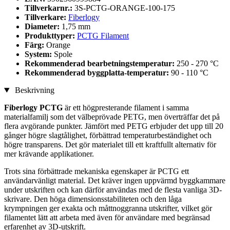
Tillverkarnr.:
3S-PCTG-ORANGE-100-175
Tillverkare:
Fiberlogy
Diameter:
1,75 mm
Produkttyper:
PCTG Filament
Färg:
Orange
System:
Spole
Rekommenderad bearbetningstemperatur:
250 - 270 °C
Rekommenderad byggplatta-temperatur:
90 - 110 °C
Beskrivning
Fiberlogy PCTG
är ett högpresterande filament i samma
materialfamilj som det välbeprövade PETG, men överträffar det på
flera avgörande punkter. Jämfört med PETG erbjuder det upp till 20
gånger högre slagtålighet, förbättrad temperaturbeständighet och
högre transparens. Det gör materialet till ett kraftfullt alternativ för
mer krävande applikationer.
Trots sina förbättrade mekaniska egenskaper är PCTG ett
användarvänligt material. Det kräver ingen uppvärmd byggkammare
under utskriften och kan därför användas med de flesta vanliga 3D-
skrivare. Den höga dimensionsstabiliteten och den låga
krympningen ger exakta och måttnoggranna utskrifter, vilket gör
filamentet lätt att arbeta med även för användare med begränsad
erfarenhet av 3D-utskrift.