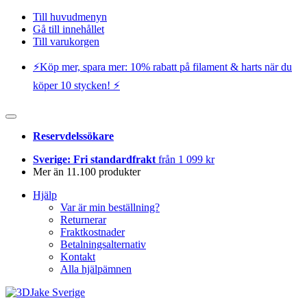
Till huvudmenyn
Gå till innehållet
Till varukorgen
⚡️Köp mer, spara mer: 10% rabatt på filament & harts när du
köper 10 stycken! ⚡️
Reservdelssökare
Sverige: Fri standardfrakt
från 1 099 kr
Mer än 11.100 produkter
Hjälp
Var är min beställning?
Returnerar
Fraktkostnader
Betalningsalternativ
Kontakt
Alla hjälpämnen