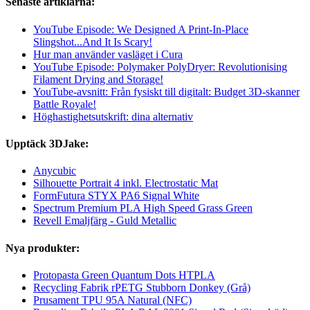
Senaste artiklarna:
YouTube Episode: We Designed A Print-In-Place
Slingshot...And It Is Scary!
Hur man använder vasläget i Cura
YouTube Episode: Polymaker PolyDryer: Revolutionising
Filament Drying and Storage!
YouTube-avsnitt: Från fysiskt till digitalt: Budget 3D-skanner
Battle Royale!
Höghastighetsutskrift: dina alternativ
Upptäck 3DJake:
Anycubic
Silhouette Portrait 4 inkl. Electrostatic Mat
FormFutura STYX PA6 Signal White
Spectrum Premium PLA High Speed Grass Green
Revell Emaljfärg - Guld Metallic
Nya produkter:
Protopasta Green Quantum Dots HTPLA
Recycling Fabrik rPETG Stubborn Donkey (Grå)
Prusament TPU 95A Natural (NFC)