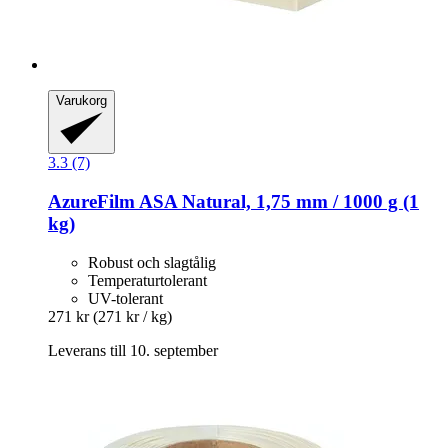
Varukorg
3.3 (7)
AzureFilm
ASA Natural, 1,75 mm / 1000 g (1
kg)
Robust och slagtålig
Temperaturtolerant
UV-tolerant
271 kr
(271 kr / kg)
Leverans till 10. september