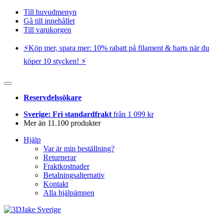
Till huvudmenyn
Gå till innehållet
Till varukorgen
⚡️Köp mer, spara mer: 10% rabatt på filament & harts när du
köper 10 stycken! ⚡️
Reservdelssökare
Sverige: Fri standardfrakt
från 1 099 kr
Mer än 11.100 produkter
Hjälp
Var är min beställning?
Returnerar
Fraktkostnader
Betalningsalternativ
Kontakt
Alla hjälpämnen