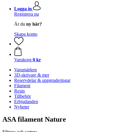
Logga in
Registrera nu
Är du
ny här?
Skapa konto
Varukorg
0 kr
Varumärken
3D-skrivare & mer
Reservdelar & uppgraderingar
Filament
Resin
Tillbehör
Erbjudanden
Nyheter
ASA filament Nature
Filtrera och sortera