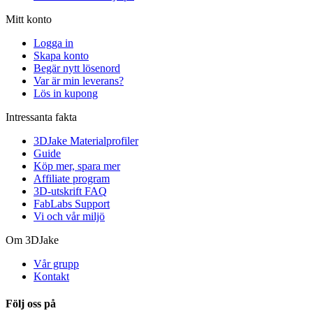
Mitt konto
Logga in
Skapa konto
Begär nytt lösenord
Var är min leverans?
Lös in kupong
Intressanta fakta
3DJake Materialprofiler
Guide
Köp mer, spara mer
Affiliate program
3D-utskrift FAQ
FabLabs Support
Vi och vår miljö
Om 3DJake
Vår grupp
Kontakt
Följ oss på