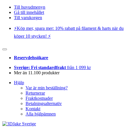
Till huvudmenyn
Gå till innehållet
Till varukorgen
⚡️Köp mer, spara mer: 10% rabatt på filament & harts när du
köper 10 stycken! ⚡️
Reservdelssökare
Sverige: Fri standardfrakt
från 1 099 kr
Mer än 11.100 produkter
Hjälp
Var är min beställning?
Returnerar
Fraktkostnader
Betalningsalternativ
Kontakt
Alla hjälpämnen