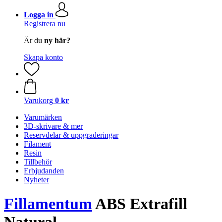
Logga in
Registrera nu
Är du
ny här?
Skapa konto
Varukorg
0 kr
Varumärken
3D-skrivare & mer
Reservdelar & uppgraderingar
Filament
Resin
Tillbehör
Erbjudanden
Nyheter
Fillamentum
ABS Extrafill