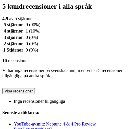
5 kundrecensioner i alla språk
4,9
av 5 stjärnor
5 stjärnor
9
(90%)
4 stjärnor
1
(10%)
3 stjärnor
0
(0%)
2 stjärnor
0
(0%)
1 Stjärnor
0
(0%)
10
recensioner
Vi har inga recensioner på svenska ännu, men vi har 5 recensioner
tillgängliga på andra språk.
Visa recensioner
Inga recensioner tillgängliga
Senaste artiklarna:
YouTube-avsnitt: Neptune 4 & 4 Pro Review