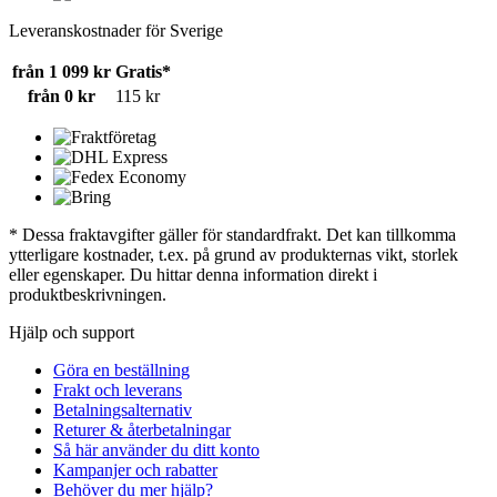
Leveranskostnader för Sverige
från 1 099 kr
Gratis*
från 0 kr
115 kr
* Dessa fraktavgifter gäller för standardfrakt. Det kan tillkomma
ytterligare kostnader, t.ex. på grund av produkternas vikt, storlek
eller egenskaper. Du hittar denna information direkt i
produktbeskrivningen.
Hjälp och support
Göra en beställning
Frakt och leverans
Betalningsalternativ
Returer & återbetalningar
Så här använder du ditt konto
Kampanjer och rabatter
Behöver du mer hjälp?