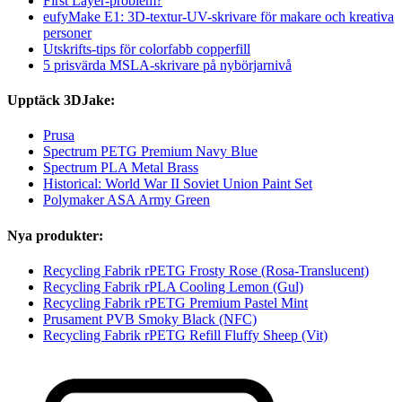
First Layer-problem?
eufyMake E1: 3D-textur-UV-skrivare för makare och kreativa
personer
Utskrifts-tips för colorfabb copperfill
5 prisvärda MSLA-skrivare på nybörjarnivå
Upptäck 3DJake:
Prusa
Spectrum PETG Premium Navy Blue
Spectrum PLA Metal Brass
Historical: World War II Soviet Union Paint Set
Polymaker ASA Army Green
Nya produkter:
Recycling Fabrik rPETG Frosty Rose (Rosa-Translucent)
Recycling Fabrik rPLA Cooling Lemon (Gul)
Recycling Fabrik rPETG Premium Pastel Mint
Prusament PVB Smoky Black (NFC)
Recycling Fabrik rPETG Refill Fluffy Sheep (Vit)