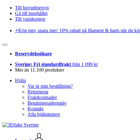
Till huvudmenyn
Gå till innehållet
Till varukorgen
⚡️Köp mer, spara mer: 10% rabatt på filament & harts när du kö
Reservdelssökare
Sverige: Fri standardfrakt
från 1 099 kr
Mer än 11.100 produkter
Hjälp
Var är min beställning?
Returnerar
Fraktkostnader
Betalningsalternativ
Kontakt
Alla hjälpämnen