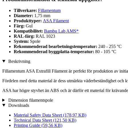
Tillverkare:
Fillamentum
Diameter:
1,75 mm
Produkttyper:
ASA Filament
Färg:
Gul
Kompatibilitet:
Bambu Lab AMS*
RAL-färg:
RAL 1023
System:
Spole
Rekommenderad bearbetningstemperatur:
240 - 255 °C
Rekommenderad byggplatta-temperatur:
80 - 105 °C
Beskrivning
Fillamentum ASA Extrafill Filament är perfekt för produktion av initia
Fördelen med detta material är dess utmärkta väderbeständighet och k
ASA har högre styvhet än ABS och är därför ett material för krävande
Dimension filamentspole
Downloads
Material Safety Data Sheet
(178,97 KB)
Technical Data Sheet
(121,50 KB)
Printing Guide
(59,56 KB)