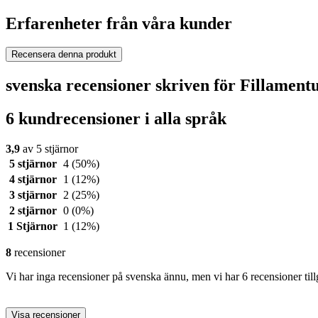
Erfarenheter från våra kunder
Recensera denna produkt
svenska recensioner skriven för Fillament
6 kundrecensioner i alla språk
3,9
av 5 stjärnor
5 stjärnor
4
(50%)
4 stjärnor
1
(12%)
3 stjärnor
2
(25%)
2 stjärnor
0
(0%)
1 Stjärnor
1
(12%)
8
recensioner
Vi har inga recensioner på svenska ännu, men vi har 6 recensioner til
Visa recensioner