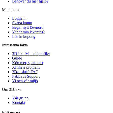
Behöver du mer hjälp?
Mitt konto
Logga in
Skapa konto
Begär nytt lösenord
Var är min leverans?
Lös in kupong
Intressanta fakta
3DJake Materialprofiler
Guide
Köp mer, spara mer
Affiliate program
3D-utskrift FAQ
FabLabs Support
Vi och vår miljö
Om 3DJake
Vår grupp
Kontakt
Följ oss på