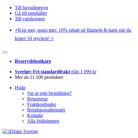
Till huvudmenyn
Gå till innehållet
Till varukorgen
⚡️Köp mer, spara mer: 10% rabatt på filament & harts när du
köper 10 stycken! ⚡️
Reservdelssökare
Sverige: Fri standardfrakt
från 1 099 kr
Mer än 11.100 produkter
Hjälp
Var är min beställning?
Returnerar
Fraktkostnader
Betalningsalternativ
Kontakt
Alla hjälpämnen