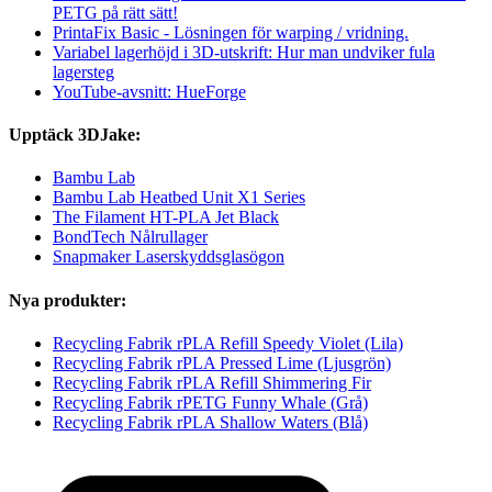
PETG på rätt sätt!
PrintaFix Basic - Lösningen för warping / vridning.
Variabel lagerhöjd i 3D-utskrift: Hur man undviker fula
lagersteg
YouTube-avsnitt: HueForge
Upptäck 3DJake:
Bambu Lab
Bambu Lab Heatbed Unit X1 Series
The Filament HT-PLA Jet Black
BondTech Nålrullager
Snapmaker Laserskyddsglasögon
Nya produkter:
Recycling Fabrik rPLA Refill Speedy Violet (Lila)
Recycling Fabrik rPLA Pressed Lime (Ljusgrön)
Recycling Fabrik rPLA Refill Shimmering Fir
Recycling Fabrik rPETG Funny Whale (Grå)
Recycling Fabrik rPLA Shallow Waters (Blå)