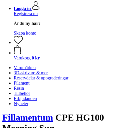
Logga in
Registrera nu
Är du
ny här?
Skapa konto
Varukorg
0 kr
Varumärken
3D-skrivare & mer
Reservdelar & uppgraderingar
Filament
Resin
Tillbehör
Erbjudanden
Nyheter
Fillamentum
CPE HG100