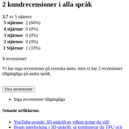
2 kundrecensioner i alla språk
3,7
av 5 stjärnor
5 stjärnor
2
(66%)
4 stjärnor
0
(0%)
3 stjärnor
0
(0%)
2 stjärnor
0
(0%)
1 Stjärnor
1
(33%)
3
recensioner
Vi har inga recensioner på svenska ännu, men vi har 2 recensioner
tillgängliga på andra språk.
Visa recensioner
Inga recensioner tillgängliga
Senaste artiklarna:
YouTube-avsnitt: 3D-utskrift av vilken textur du vill!
Beam interlocking i 3D-utskrift: så kombinerar du TPU och